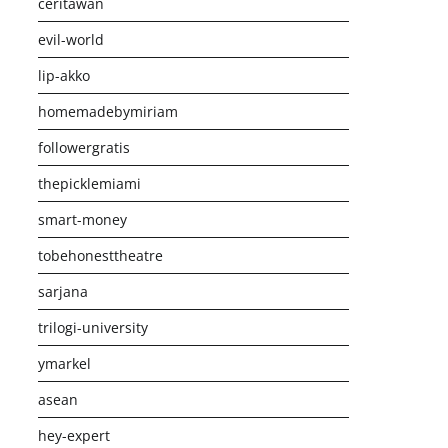
ceritawan
evil-world
lip-akko
homemadebymiriam
followergratis
thepicklemiami
smart-money
tobehonesttheatre
sarjana
trilogi-university
ymarkel
asean
hey-expert