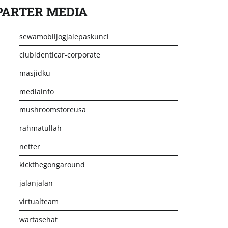
PARTER MEDIA
sewamobiljogjalepaskunci
clubidenticar-corporate
masjidku
mediainfo
mushroomstoreusa
rahmatullah
netter
kickthegongaround
jalanjalan
virtualteam
wartasehat