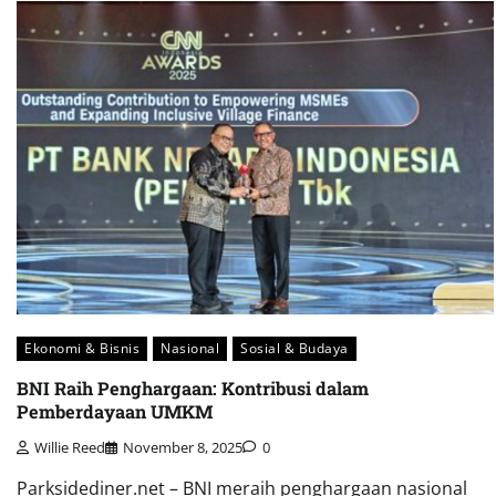
Ekonomi & Bisnis
Nasional
Sosial & Budaya
BNI Raih Penghargaan: Kontribusi dalam
Pemberdayaan UMKM
Willie Reed
November 8, 2025
0
Parksidediner.net – BNI meraih penghargaan nasional