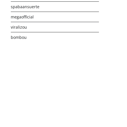
spabaansuerte
megaofficial
viralizou
bombou
istribusi Game Online Modern
Industri Game 2026
Monetis