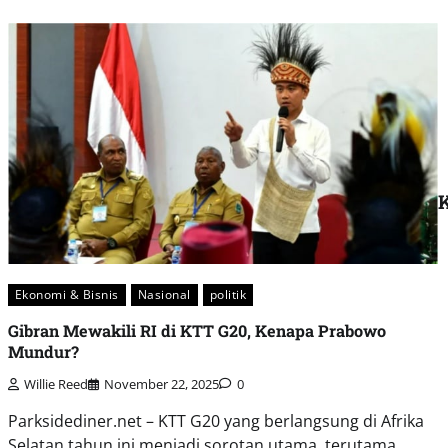
K
Ekonomi & Bisnis
Nasional
politik
Gibran Mewakili RI di KTT G20, Kenapa Prabowo
Mundur?
Willie Reed
November 22, 2025
0
Parksidediner.net – KTT G20 yang berlangsung di Afrika
Selatan tahun ini menjadi sorotan utama, terutama