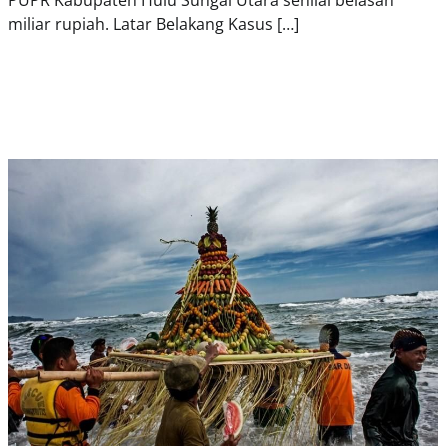
PUPR Kabupaten Hulu Sungai Utara senilai belasan
miliar rupiah. Latar Belakang Kasus […]
D