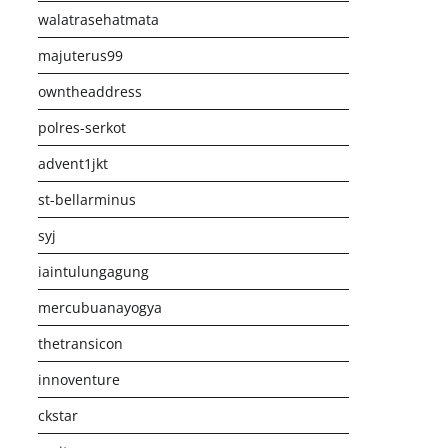
walatrasehatmata
majuterus99
owntheaddress
polres-serkot
advent1jkt
st-bellarminus
syj
iaintulungagung
mercubuanayogya
thetransicon
innoventure
ckstar