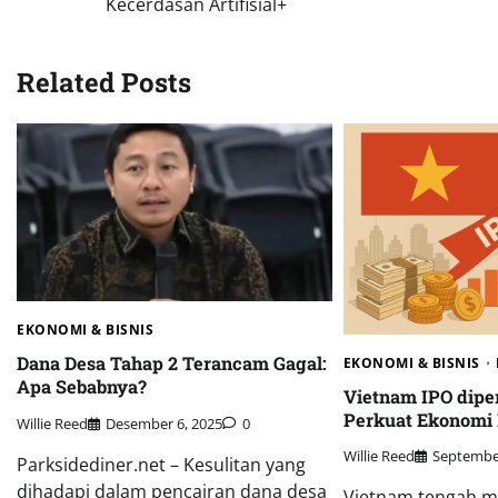
Kecerdasan Artifisial+
pos
Related Posts
EKONOMI & BISNIS
Dana Desa Tahap 2 Terancam Gagal:
EKONOMI & BISNIS
Apa Sebabnya?
Vietnam IPO dipe
Perkuat Ekonomi 
Willie Reed
Desember 6, 2025
0
Willie Reed
September
Parksidediner.net – Kesulitan yang
dihadapi dalam pencairan dana desa
Vietnam tengah me