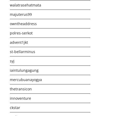
walatrasehatmata
majuterus99
owntheaddress
polres-serkot
advent1jkt
st-bellarminus
syj
iaintulungagung
mercubuanayogya
thetransicon
innoventure
ckstar