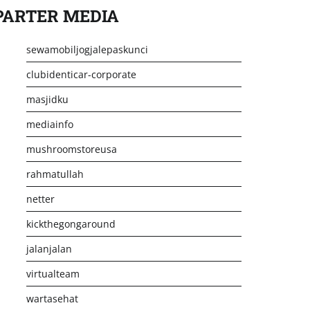
PARTER MEDIA
sewamobiljogjalepaskunci
clubidenticar-corporate
masjidku
mediainfo
mushroomstoreusa
rahmatullah
netter
kickthegongaround
jalanjalan
virtualteam
wartasehat