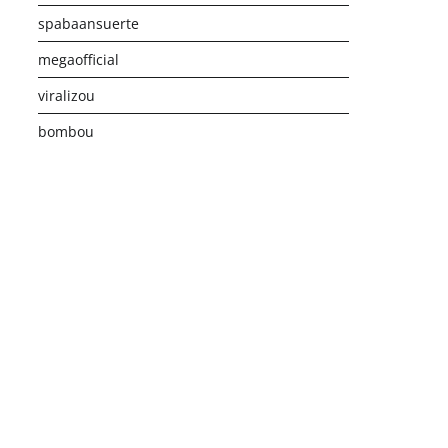
spabaansuerte
megaofficial
viralizou
bombou
istribusi Game Online Modern
Industri Game 2026
Monetis