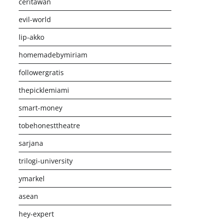
ceritawan
evil-world
lip-akko
homemadebymiriam
followergratis
thepicklemiami
smart-money
tobehonesttheatre
sarjana
trilogi-university
ymarkel
asean
hey-expert