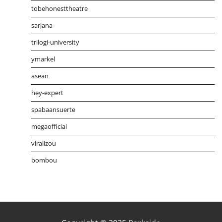
tobehonesttheatre
sarjana
trilogi-university
ymarkel
asean
hey-expert
spabaansuerte
megaofficial
viralizou
bombou
Distribusi Game Online Modern
Industri Game 2026
Mone