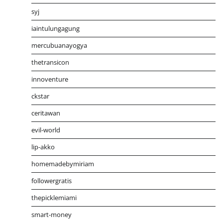
syj
iaintulungagung
mercubuanayogya
thetransicon
innoventure
ckstar
ceritawan
evil-world
lip-akko
homemadebymiriam
followergratis
thepicklemiami
smart-money