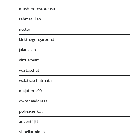
mushroomstoreusa
rahmatullah
netter
kickthegongaround
jalanjalan
virtualteam
wartasehat
walatrasehatmata
majuterus99
owntheaddress
polres-serkot
advent1jkt
st-bellarminus