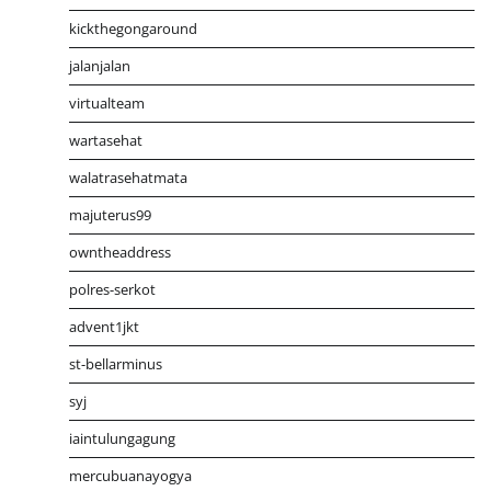
kickthegongaround
jalanjalan
virtualteam
wartasehat
walatrasehatmata
majuterus99
owntheaddress
polres-serkot
advent1jkt
st-bellarminus
syj
iaintulungagung
mercubuanayogya