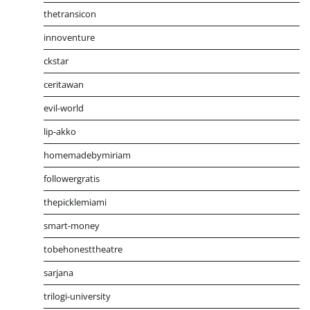
thetransicon
innoventure
ckstar
ceritawan
evil-world
lip-akko
homemadebymiriam
followergratis
thepicklemiami
smart-money
tobehonesttheatre
sarjana
trilogi-university