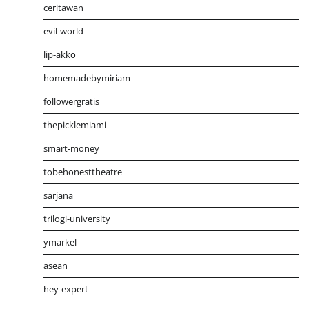
ceritawan
evil-world
lip-akko
homemadebymiriam
followergratis
thepicklemiami
smart-money
tobehonesttheatre
sarjana
trilogi-university
ymarkel
asean
hey-expert