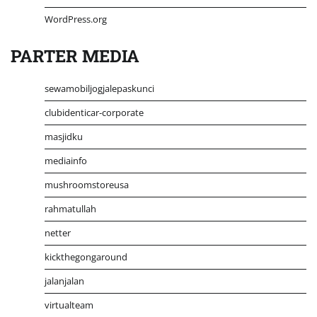
WordPress.org
PARTER MEDIA
sewamobiljogjalepaskunci
clubidenticar-corporate
masjidku
mediainfo
mushroomstoreusa
rahmatullah
netter
kickthegongaround
jalanjalan
virtualteam