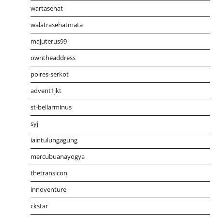
wartasehat
walatrasehatmata
majuterus99
owntheaddress
polres-serkot
advent1jkt
st-bellarminus
syj
iaintulungagung
mercubuanayogya
thetransicon
innoventure
ckstar