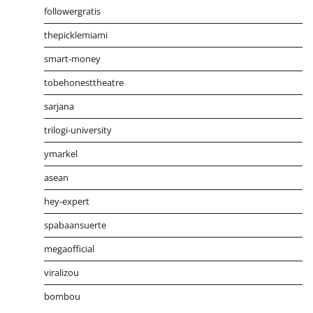
followergratis
thepicklemiami
smart-money
tobehonesttheatre
sarjana
trilogi-university
ymarkel
asean
hey-expert
spabaansuerte
megaofficial
viralizou
bombou