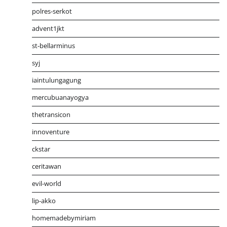
polres-serkot
advent1jkt
st-bellarminus
syj
iaintulungagung
mercubuanayogya
thetransicon
innoventure
ckstar
ceritawan
evil-world
lip-akko
homemadebymiriam