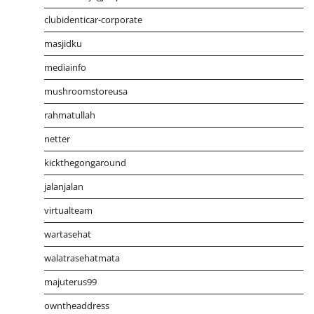
clubidenticar-corporate
masjidku
mediainfo
mushroomstoreusa
rahmatullah
netter
kickthegongaround
jalanjalan
virtualteam
wartasehat
walatrasehatmata
majuterus99
owntheaddress