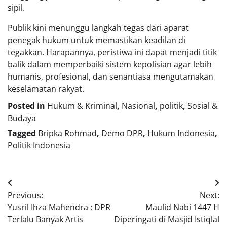
sipil.
Publik kini menunggu langkah tegas dari aparat
penegak hukum untuk memastikan keadilan di
tegakkan. Harapannya, peristiwa ini dapat menjadi titik
balik dalam memperbaiki sistem kepolisian agar lebih
humanis, profesional, dan senantiasa mengutamakan
keselamatan rakyat.
Posted in
Hukum & Kriminal
,
Nasional
,
politik
,
Sosial &
Budaya
Tagged
Bripka Rohmad
,
Demo DPR
,
Hukum Indonesia
,
Politik Indonesia
Navigasi
Previous:
Next:
pos
Yusril Ihza Mahendra : DPR
Maulid Nabi 1447 H
Terlalu Banyak Artis
Diperingati di Masjid Istiqlal