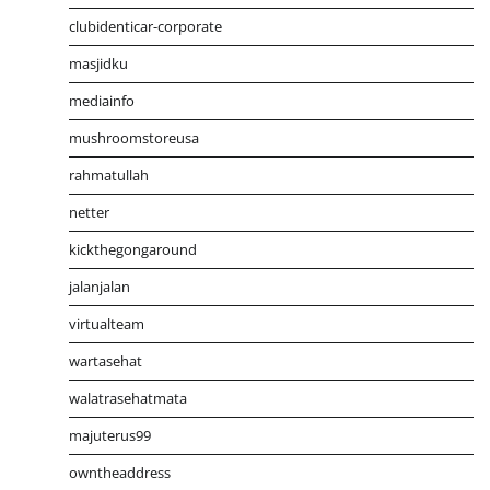
clubidenticar-corporate
masjidku
mediainfo
mushroomstoreusa
rahmatullah
netter
kickthegongaround
jalanjalan
virtualteam
wartasehat
walatrasehatmata
majuterus99
owntheaddress