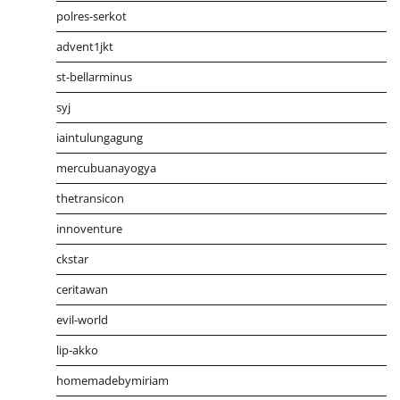
polres-serkot
advent1jkt
st-bellarminus
syj
iaintulungagung
mercubuanayogya
thetransicon
innoventure
ckstar
ceritawan
evil-world
lip-akko
homemadebymiriam