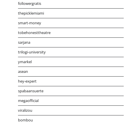
followergratis
thepicklemiami
smart-money
tobehonesttheatre
sarjana
trilogi-university
ymarkel
asean
hey-expert
spabaansuerte
megaofficial
viralizou
bombou