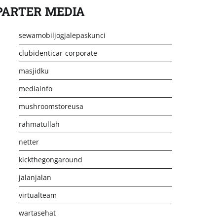
PARTER MEDIA
sewamobiljogjalepaskunci
clubidenticar-corporate
masjidku
mediainfo
mushroomstoreusa
rahmatullah
netter
kickthegongaround
jalanjalan
virtualteam
wartasehat