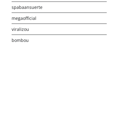
spabaansuerte
megaofficial
viralizou
bombou
istribusi Game Online Modern
Industri Game 2026
Monetis