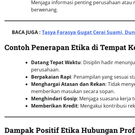
Menjaga informasi penting perusahaan atau re
berwenang.
BACA JUGA :
Tasya Farasya Gugat Cerai Suami, Dun
Contoh Penerapan Etika di Tempat K
Datang Tepat Waktu
: Disiplin hadir menun
perusahaan.
Berpakaian Rapi
: Penampilan yang sesuai s
Menghargai Atasan dan Rekan
: Tidak men
memberikan masukan secara sopan.
Menghindari Gosip
: Menjaga suasana kerja t
Memberikan Kredit
: Mengakui kontribusi re
Dampak Positif Etika Hubungan Prof