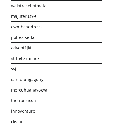
walatrasehatmata
majuterus99
owntheaddress
polres-serkot
advent1jkt
st-bellarminus
syj
iaintulungagung
mercubuanayogya
thetransicon
innoventure
ckstar