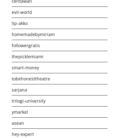
ceritawan
evil-world
lip-akko
homemadebymiriam
followergratis
thepicklemiami
smart-money
tobehonesttheatre
sarjana
trilogi-university
ymarkel
asean
hey-expert