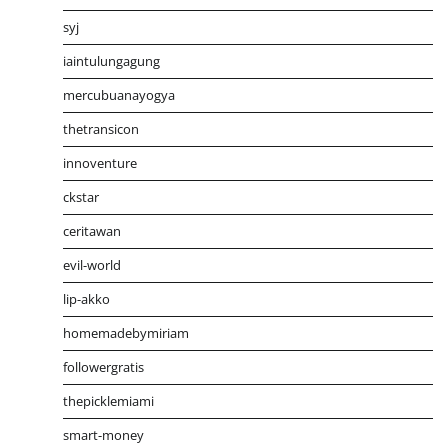
syj
iaintulungagung
mercubuanayogya
thetransicon
innoventure
ckstar
ceritawan
evil-world
lip-akko
homemadebymiriam
followergratis
thepicklemiami
smart-money