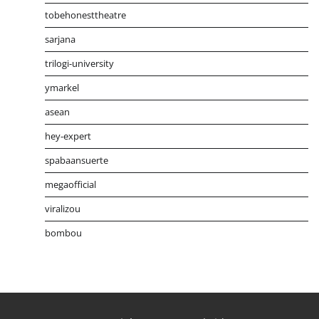
tobehonesttheatre
sarjana
trilogi-university
ymarkel
asean
hey-expert
spabaansuerte
megaofficial
viralizou
bombou
Distribusi Game Online Modern
Industri Game 2026
Mone