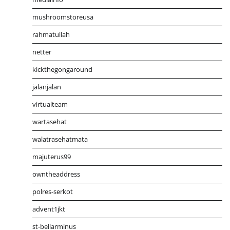
mushroomstoreusa
rahmatullah
netter
kickthegongaround
jalanjalan
virtualteam
wartasehat
walatrasehatmata
majuterus99
owntheaddress
polres-serkot
advent1jkt
st-bellarminus