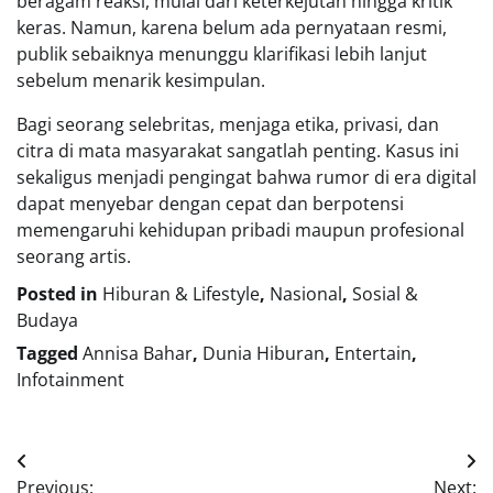
beragam reaksi, mulai dari keterkejutan hingga kritik
keras. Namun, karena belum ada pernyataan resmi,
publik sebaiknya menunggu klarifikasi lebih lanjut
sebelum menarik kesimpulan.
Bagi seorang selebritas, menjaga etika, privasi, dan
citra di mata masyarakat sangatlah penting. Kasus ini
sekaligus menjadi pengingat bahwa rumor di era digital
dapat menyebar dengan cepat dan berpotensi
memengaruhi kehidupan pribadi maupun profesional
seorang artis.
Posted in
Hiburan & Lifestyle
,
Nasional
,
Sosial &
Budaya
Tagged
Annisa Bahar
,
Dunia Hiburan
,
Entertain
,
Infotainment
Navigasi
Previous:
Next: