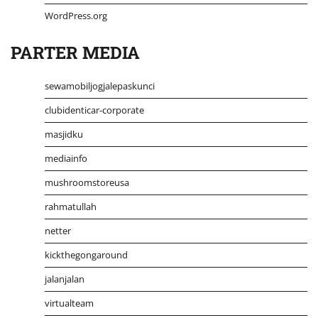
WordPress.org
PARTER MEDIA
sewamobiljogjalepaskunci
clubidenticar-corporate
masjidku
mediainfo
mushroomstoreusa
rahmatullah
netter
kickthegongaround
jalanjalan
virtualteam