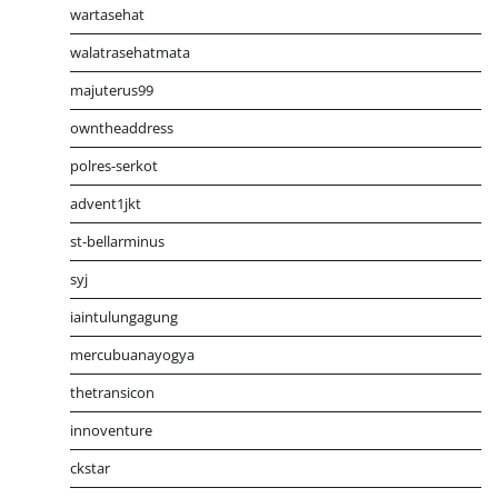
wartasehat
walatrasehatmata
majuterus99
owntheaddress
polres-serkot
advent1jkt
st-bellarminus
syj
iaintulungagung
mercubuanayogya
thetransicon
innoventure
ckstar