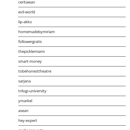
ceritawan
evil-world
lip-akko
homemadebymiriam
followergratis
thepicklemiami
smart-money
tobehonesttheatre
sarjana
trilogi-university
ymarkel
asean
hey-expert