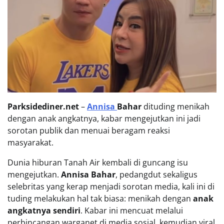
Parksidediner.net
–
Annisa
Bahar
dituding menikah
dengan anak angkatnya, kabar mengejutkan ini jadi
sorotan publik dan menuai beragam reaksi
masyarakat.
Dunia hiburan Tanah Air kembali di guncang isu
mengejutkan.
Annisa Bahar
, pedangdut sekaligus
selebritas yang kerap menjadi sorotan media, kali ini di
tuding melakukan hal tak biasa: menikah dengan
anak
angkatnya sendiri
. Kabar ini mencuat melalui
perbincangan warganet di media sosial, kemudian viral