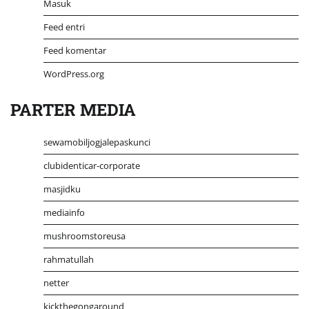
Masuk
Feed entri
Feed komentar
WordPress.org
PARTER MEDIA
sewamobiljogjalepaskunci
clubidenticar-corporate
masjidku
mediainfo
mushroomstoreusa
rahmatullah
netter
kickthegongaround