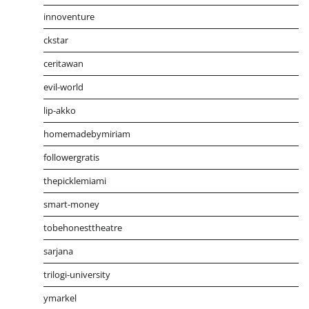
innoventure
ckstar
ceritawan
evil-world
lip-akko
homemadebymiriam
followergratis
thepicklemiami
smart-money
tobehonesttheatre
sarjana
trilogi-university
ymarkel