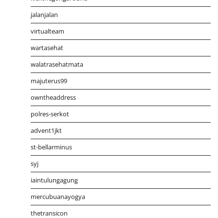
jalanjalan
virtualteam
wartasehat
walatrasehatmata
majuterus99
owntheaddress
polres-serkot
advent1jkt
st-bellarminus
syj
iaintulungagung
mercubuanayogya
thetransicon