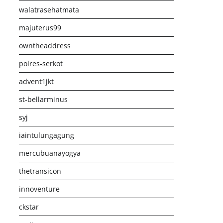
walatrasehatmata
majuterus99
owntheaddress
polres-serkot
advent1jkt
st-bellarminus
syj
iaintulungagung
mercubuanayogya
thetransicon
innoventure
ckstar