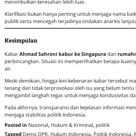
menimbulkan keresahan lebih luas.
Klarifikasi bukan hanya penting untuk menjaga nama baik
publik serta mencegah terjadinya tindakan anarkis lanjut
Kesimpulan
Kabar
Ahmad Sahroni kabur ke Singapura
dan
rumahn
perbincangkan. Situasi ini memperlihatkan betapa kuatn
air.
Meski demikian, hingga kini kebenaran kabar tersebut masih
tenang dan tidak terprovokasi oleh isu yang belum tentu
mengambil langkah tegas untuk menjaga kondusivitas d
Pada akhirnya, transparansi dan kejelasan informasi me
menjaga stabilitas politik Indonesia.
Posted in
Nasional
,
Hukum & Kriminal
,
politik
Tagged
Demo DPR
,
Hukum Indonesia
,
Politik Indonesia
,