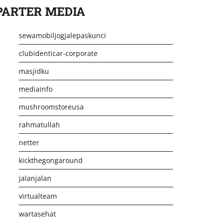
PARTER MEDIA
sewamobiljogjalepaskunci
clubidenticar-corporate
masjidku
mediainfo
mushroomstoreusa
rahmatullah
netter
kickthegongaround
jalanjalan
virtualteam
wartasehat