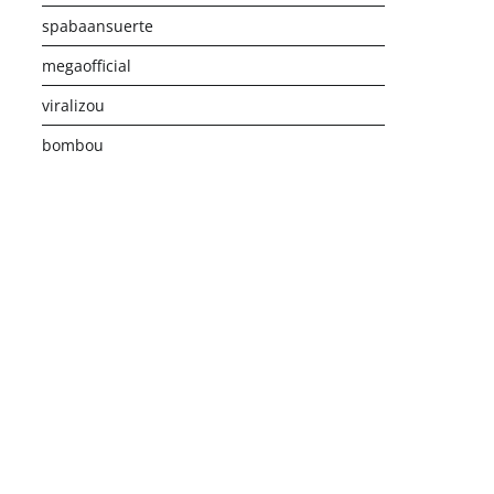
spabaansuerte
megaofficial
viralizou
bombou
istribusi Game Online Modern
Industri Game 2026
Monetis