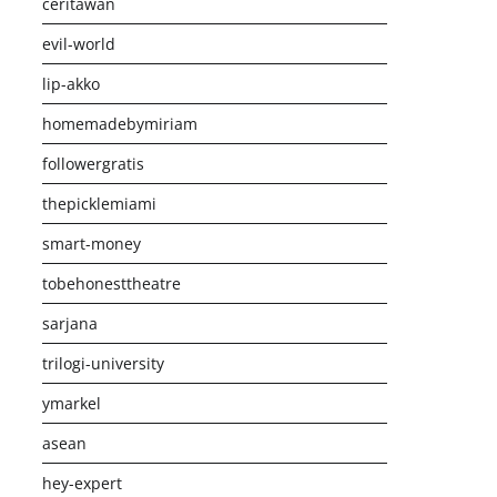
ceritawan
evil-world
lip-akko
homemadebymiriam
followergratis
thepicklemiami
smart-money
tobehonesttheatre
sarjana
trilogi-university
ymarkel
asean
hey-expert