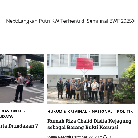
Next:
Langkah Putri KW Terhenti di Semifinal BWF 2025
NASIONAL
HUKUM & KRIMINAL
NASIONAL
POLITIK
BUDAYA
Rumah Riza Chalid Disita Kejagung
rta Ditiadakan 7
sebagai Barang Bukti Korupsi
Willie Reed
Oktober 22, 2025
0