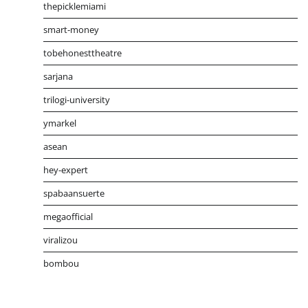
thepicklemiami
smart-money
tobehonesttheatre
sarjana
trilogi-university
ymarkel
asean
hey-expert
spabaansuerte
megaofficial
viralizou
bombou
Distribusi Game Online Modern
Industri Game 2026
Mone