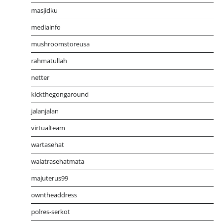
masjidku
mediainfo
mushroomstoreusa
rahmatullah
netter
kickthegongaround
jalanjalan
virtualteam
wartasehat
walatrasehatmata
majuterus99
owntheaddress
polres-serkot