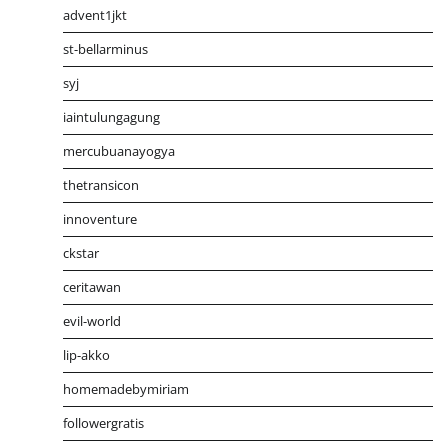
advent1jkt
st-bellarminus
syj
iaintulungagung
mercubuanayogya
thetransicon
innoventure
ckstar
ceritawan
evil-world
lip-akko
homemadebymiriam
followergratis