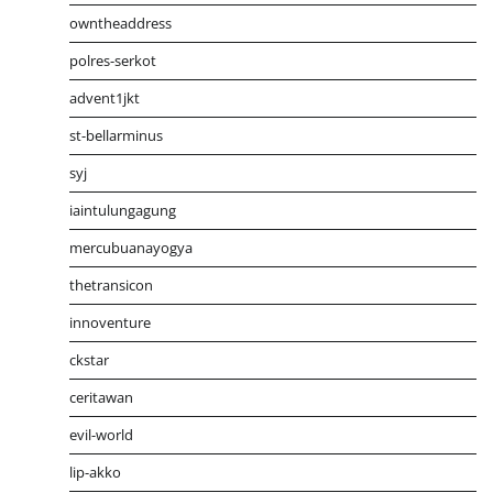
owntheaddress
polres-serkot
advent1jkt
st-bellarminus
syj
iaintulungagung
mercubuanayogya
thetransicon
innoventure
ckstar
ceritawan
evil-world
lip-akko