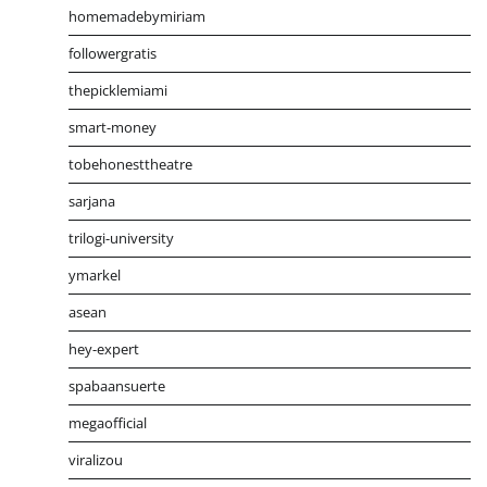
homemadebymiriam
followergratis
thepicklemiami
smart-money
tobehonesttheatre
sarjana
trilogi-university
ymarkel
asean
hey-expert
spabaansuerte
megaofficial
viralizou