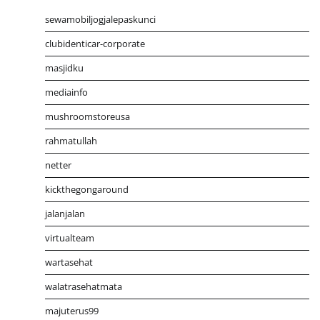
sewamobiljogjalepaskunci
clubidenticar-corporate
masjidku
mediainfo
mushroomstoreusa
rahmatullah
netter
kickthegongaround
jalanjalan
virtualteam
wartasehat
walatrasehatmata
majuterus99