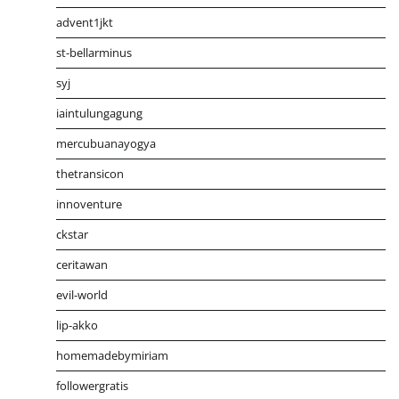
advent1jkt
st-bellarminus
syj
iaintulungagung
mercubuanayogya
thetransicon
innoventure
ckstar
ceritawan
evil-world
lip-akko
homemadebymiriam
followergratis