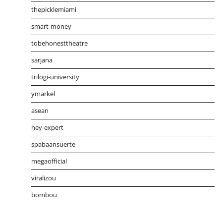
thepicklemiami
smart-money
tobehonesttheatre
sarjana
trilogi-university
ymarkel
asean
hey-expert
spabaansuerte
megaofficial
viralizou
bombou
Distribusi Game Online Modern
Industri Game 2026
Mone