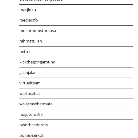
masjidku
mediainfo
mushroomstoreusa
rahmatullah
netter
kickthegongaround
jalanjalan
virtualteam
wartasehat
walatrasehatmata
majuterus99
owntheaddress
polres-serkot