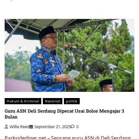
Hukum & Kriminal
Nasional
politik
Guru ASN Deli Serdang Dipecat Usai Bolos Mengajar 3
Bulan
Willie Reed
September 21, 2025
0
Parksidediner.net – Seorang guru ASN di Deli Serdang