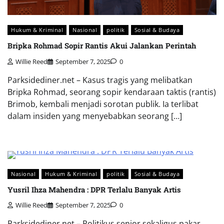
Hukum & Kriminal
Nasional
politik
Sosial & Budaya
Bripka Rohmad Sopir Rantis Akui Jalankan Perintah
Willie Reed
September 7, 2025
0
Parksidediner.net – Kasus tragis yang melibatkan
Bripka Rohmad, seorang sopir kendaraan taktis (rantis)
Brimob, kembali menjadi sorotan publik. Ia terlibat
dalam insiden yang menyebabkan seorang […]
Nasional
Hukum & Kriminal
politik
Sosial & Budaya
Yusril Ihza Mahendra : DPR Terlalu Banyak Artis
Willie Reed
September 7, 2025
0
Parksidediner.net – Politikus senior sekaligus pakar