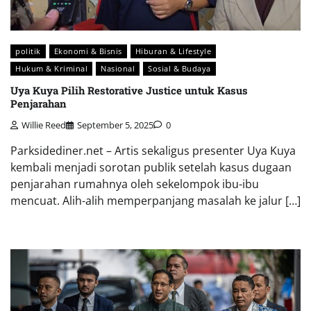
politik
Ekonomi & Bisnis
Hiburan & Lifestyle
Hukum & Kriminal
Nasional
Sosial & Budaya
Uya Kuya Pilih Restorative Justice untuk Kasus
Penjarahan
Willie Reed
September 5, 2025
0
Parksidediner.net – Artis sekaligus presenter Uya Kuya
kembali menjadi sorotan publik setelah kasus dugaan
penjarahan rumahnya oleh sekelompok ibu-ibu
mencuat. Alih-alih memperpanjang masalah ke jalur […]