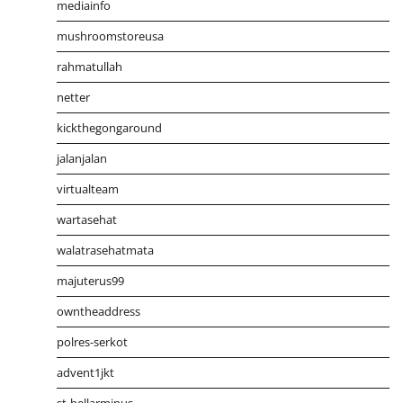
mediainfo
mushroomstoreusa
rahmatullah
netter
kickthegongaround
jalanjalan
virtualteam
wartasehat
walatrasehatmata
majuterus99
owntheaddress
polres-serkot
advent1jkt