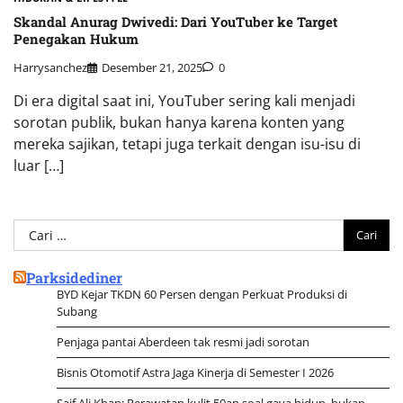
Skandal Anurag Dwivedi: Dari YouTuber ke Target
Penegakan Hukum
Harrysanchez
Desember 21, 2025
0
Di era digital saat ini, YouTuber sering kali menjadi
sorotan publik, bukan hanya karena konten yang
mereka sajikan, tetapi juga terkait dengan isu-isu di
luar […]
Cari
untuk:
Parksidediner
BYD Kejar TKDN 60 Persen dengan Perkuat Produksi di
Subang
Penjaga pantai Aberdeen tak resmi jadi sorotan
Bisnis Otomotif Astra Jaga Kinerja di Semester I 2026
Saif Ali Khan: Perawatan kulit 50an soal gaya hidup, bukan…