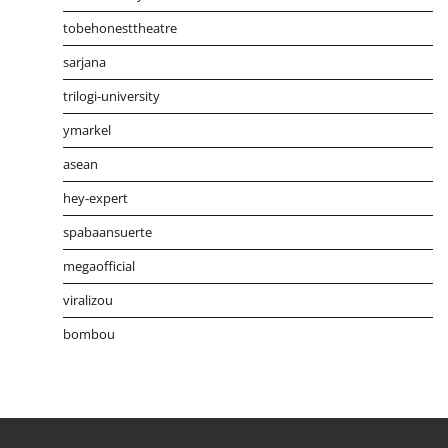
tobehonesttheatre
sarjana
trilogi-university
ymarkel
asean
hey-expert
spabaansuerte
megaofficial
viralizou
bombou
Distribusi Game Online Modern
Industri Game 2026
Mone