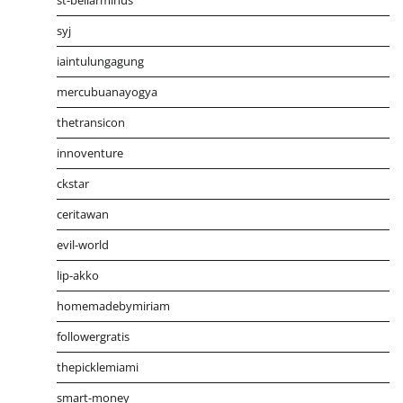
st-bellarminus
syj
iaintulungagung
mercubuanayogya
thetransicon
innoventure
ckstar
ceritawan
evil-world
lip-akko
homemadebymiriam
followergratis
thepicklemiami
smart-money