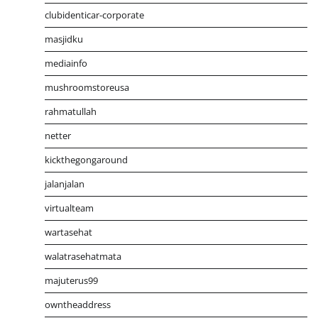
clubidenticar-corporate
masjidku
mediainfo
mushroomstoreusa
rahmatullah
netter
kickthegongaround
jalanjalan
virtualteam
wartasehat
walatrasehatmata
majuterus99
owntheaddress