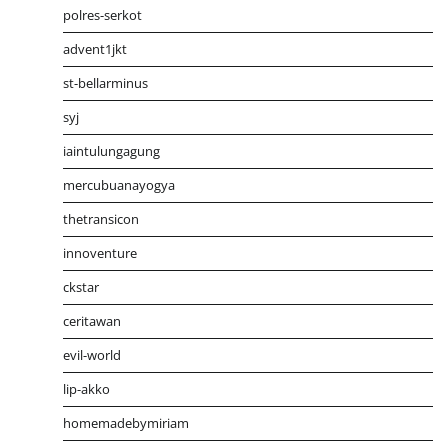
polres-serkot
advent1jkt
st-bellarminus
syj
iaintulungagung
mercubuanayogya
thetransicon
innoventure
ckstar
ceritawan
evil-world
lip-akko
homemadebymiriam