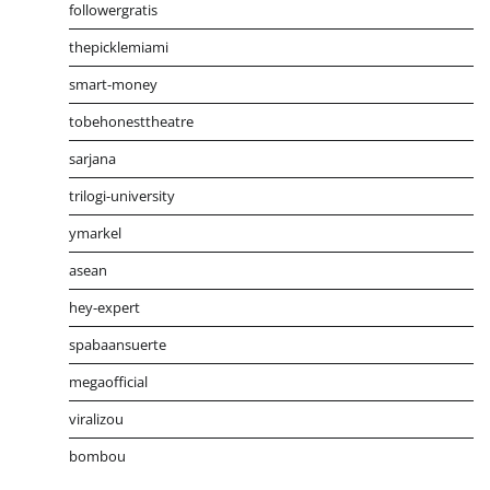
followergratis
thepicklemiami
smart-money
tobehonesttheatre
sarjana
trilogi-university
ymarkel
asean
hey-expert
spabaansuerte
megaofficial
viralizou
bombou