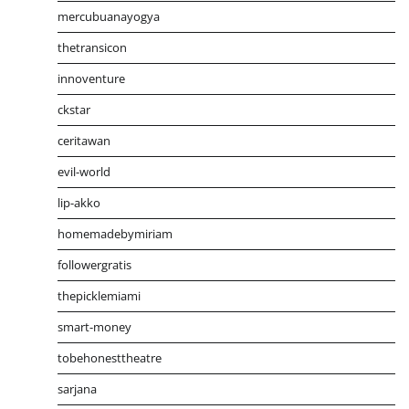
mercubuanayogya
thetransicon
innoventure
ckstar
ceritawan
evil-world
lip-akko
homemadebymiriam
followergratis
thepicklemiami
smart-money
tobehonesttheatre
sarjana