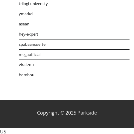
trilogi-university
ymarkel
asean
hey-expert
spabaansuerte
megaofficial
viralizou
bombou
Distribusi Game Online Modern
Industri Game 2026
Mone
Copyright © 2025
Parkside
US