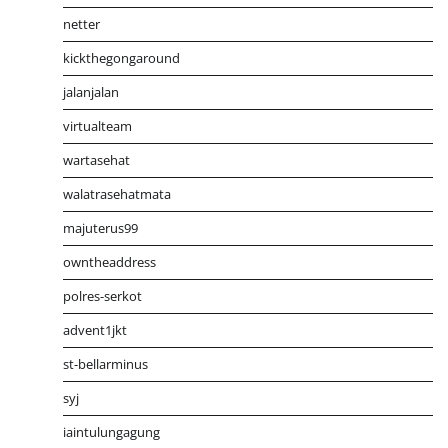
netter
kickthegongaround
jalanjalan
virtualteam
wartasehat
walatrasehatmata
majuterus99
owntheaddress
polres-serkot
advent1jkt
st-bellarminus
syj
iaintulungagung