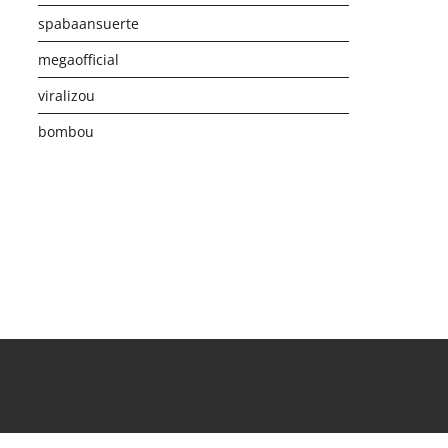
spabaansuerte
megaofficial
viralizou
bombou
istribusi Game Online Modern
Industri Game 2026
Monetis