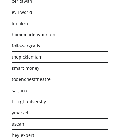
ceritawan
evil-world
lip-akko
homemadebymiriam
followergratis
thepicklemiami
smart-money
tobehonesttheatre
sarjana
trilogi-university
ymarkel
asean
hey-expert