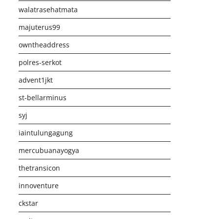
walatrasehatmata
majuterus99
owntheaddress
polres-serkot
advent1jkt
st-bellarminus
syj
iaintulungagung
mercubuanayogya
thetransicon
innoventure
ckstar