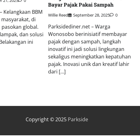
 21, 2025
0
Bayar Pajak Pakai Sampah
 – Kelangkaan BBM
Willie Reed
September 28, 2025
0
 masyarakat, di
Parksidediner.net – Warga
n pasokan global.
Wonosobo berinisiatif membayar
ampak, dan solusi
pajak dengan sampah, langkah
Belakangan ini
inovatif ini jadi solusi lingkungan
D
sekaligus meningkatkan kepatuhan
pajak. Inovasi unik dan kreatif lahir
dari […]
Copyright © 2025
Parkside