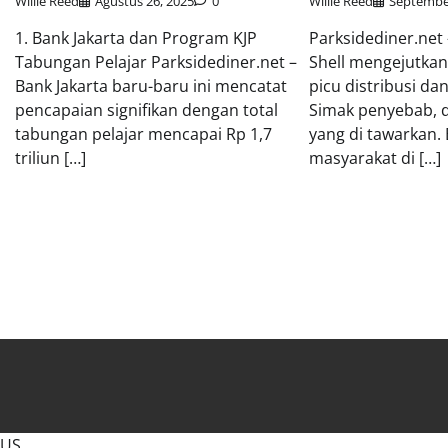
Willie Reed
September
Willie Reed
Agustus 26, 2025
0
Parksidediner.net
1. Bank Jakarta dan Program KJP
Shell mengejutkan
Tabungan Pelajar Parksidediner.net –
picu distribusi da
Bank Jakarta baru-baru ini mencatat
Simak penyebab, d
pencapaian signifikan dengan total
yang di tawarkan. 
tabungan pelajar mencapai Rp 1,7
masyarakat di […]
triliun […]
US