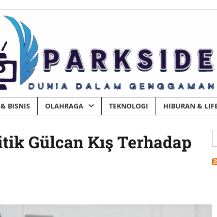
& BISNIS
OLAHRAGA
TEKNOLOGI
HIBURAN & LIF
C
tik Gülcan Kış Terhadap
u