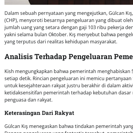
Dalam sebuah pernyataan yang mengejutkan, Gülcan Kış, 
(CHP), menyoroti besarnya pengeluaran yang dibuat ol
jumlah uang yang setara dengan gaji 103 ribu pekerja d
yakni selama bulan Oktober. Kış menyebut bahwa peng
yang terputus dari realitas kehidupan masyarakat.
Analisis Terhadap Pengeluaran Peme
Kish mengungkapkan bahwa pemerintah menghabiskan 51 r
setiap detik. Rincian pengeluaran ini memicu pertanya
untuk kesejahteraan rakyat justru berakhir di dalam akti
ketidaksensitifan pemerintah terhadap kebutuhan dasa
penguasa dan rakyat.
Keterasingan Dari Rakyat
Gülcan Kış menegaskan bahwa tindakan pemerintah yang