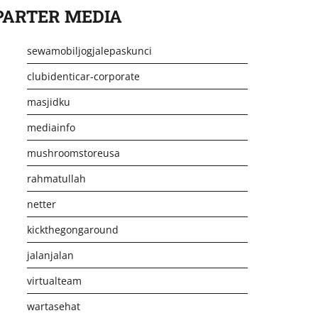
PARTER MEDIA
sewamobiljogjalepaskunci
clubidenticar-corporate
masjidku
mediainfo
mushroomstoreusa
rahmatullah
netter
kickthegongaround
jalanjalan
virtualteam
wartasehat