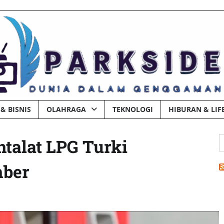
& BISNIS
OLAHRAGA
TEKNOLOGI
HIBURAN & LIF
C
htalat LPG Turki
u
mber