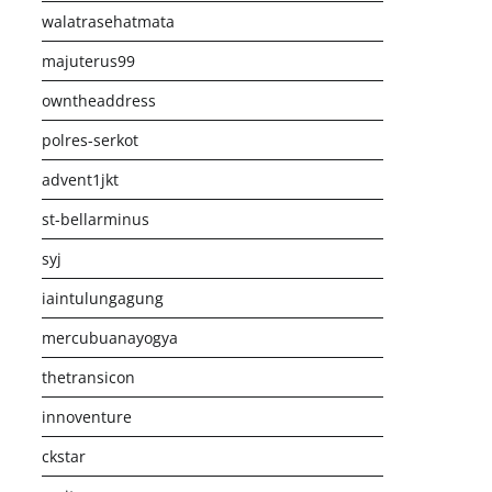
walatrasehatmata
majuterus99
owntheaddress
polres-serkot
advent1jkt
st-bellarminus
syj
iaintulungagung
mercubuanayogya
thetransicon
innoventure
ckstar