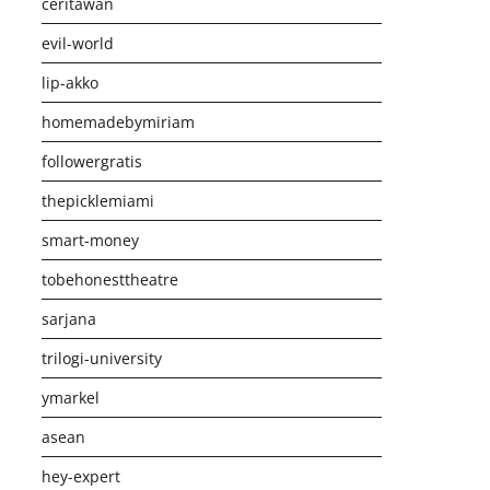
ceritawan
evil-world
lip-akko
homemadebymiriam
followergratis
thepicklemiami
smart-money
tobehonesttheatre
sarjana
trilogi-university
ymarkel
asean
hey-expert