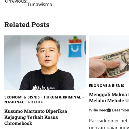
Previous:
Tunawisma
pos
Related Posts
EKONOMI & BISNIS
Menggali Makna 
EKONOMI & BISNIS
HUKUM & KRIMINAL
Melalui Metode U
NASIONAL
POLITIK
Willie Reed
Desember 
Kusumo Martanto Diperiksa
Kejagung Terkait Kasus
Parksidediner.net 
Chromebook
penyampaian inova