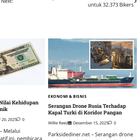
Next:
untuk 32.373 Bikers
EKONOMI & BISNIS
Nilai Kehidupan
Serangan Drone Rusia Terhadap
nik
Kapal Turki di Koridor Pangan
20, 2025
0
Willie Reed
Desember 15, 2025
0
– Melalui
Parksidediner.net – Serangan drone
tif ini, pembicara