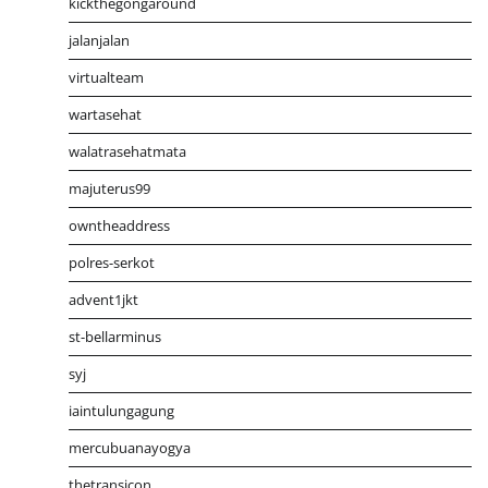
kickthegongaround
jalanjalan
virtualteam
wartasehat
walatrasehatmata
majuterus99
owntheaddress
polres-serkot
advent1jkt
st-bellarminus
syj
iaintulungagung
mercubuanayogya
thetransicon