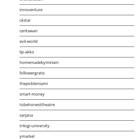
innoventure
ckstar
ceritawan
evil-world
lip-akko
homemadebymiriam
followergratis
thepicklemiami
smart-money
tobehonesttheatre
sarjana
trilogi-university
ymarkel