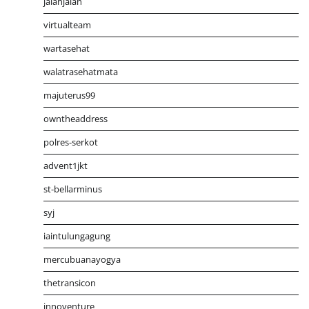
jalanjalan
virtualteam
wartasehat
walatrasehatmata
majuterus99
owntheaddress
polres-serkot
advent1jkt
st-bellarminus
syj
iaintulungagung
mercubuanayogya
thetransicon
innoventure