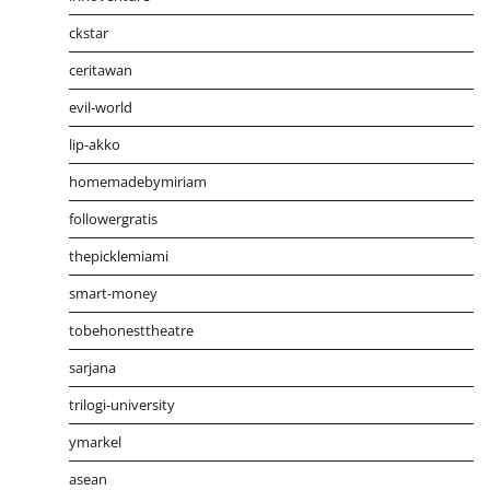
ckstar
ceritawan
evil-world
lip-akko
homemadebymiriam
followergratis
thepicklemiami
smart-money
tobehonesttheatre
sarjana
trilogi-university
ymarkel
asean