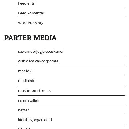
Feed entri
Feed komentar
WordPress.org
PARTER MEDIA
sewamobiljogjalepaskunci
clubidenticar-corporate
masjidku
mediainfo
mushroomstoreusa
rahmatullah
netter
kickthegongaround