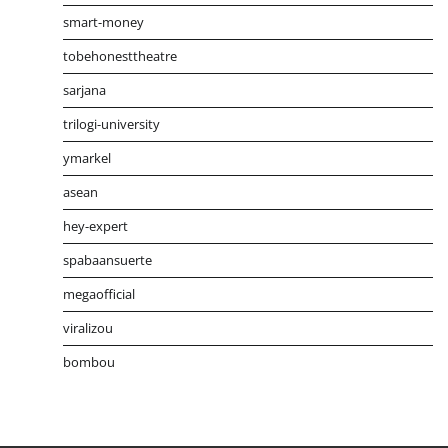
smart-money
tobehonesttheatre
sarjana
trilogi-university
ymarkel
asean
hey-expert
spabaansuerte
megaofficial
viralizou
bombou
Distribusi Game Online Modern
Industri Game 2026
Mone