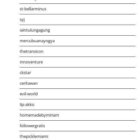
st-bellarminus
syj
iaintulungagung
mercubuanayogya
thetransicon
innoventure
ckstar
ceritawan
evil-world
lip-akko
homemadebymiriam
followergratis
thepicklemiami