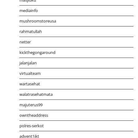
mediainfo
mushroomstoreusa
rahmatullah
netter
kickthegongaround
jalanjalan
virtualteam
wartasehat
walatrasehatmata
majuterus99
owntheaddress
polres-serkot
advent1jkt