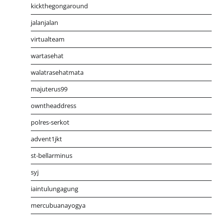
kickthegongaround
jalanjalan
virtualteam
wartasehat
walatrasehatmata
majuterus99
owntheaddress
polres-serkot
advent1jkt
st-bellarminus
syj
iaintulungagung
mercubuanayogya