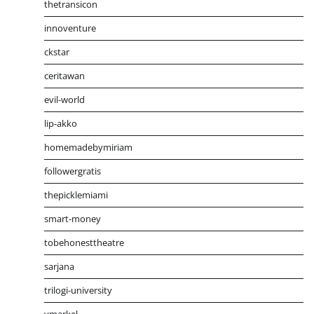
thetransicon
innoventure
ckstar
ceritawan
evil-world
lip-akko
homemadebymiriam
followergratis
thepicklemiami
smart-money
tobehonesttheatre
sarjana
trilogi-university