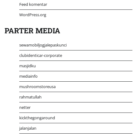
Feed komentar
WordPress.org
PARTER MEDIA
sewamobiljogjalepaskunci
clubidenticar-corporate
masjidku
mediainfo
mushroomstoreusa
rahmatullah
netter
kickthegongaround
jalanjalan