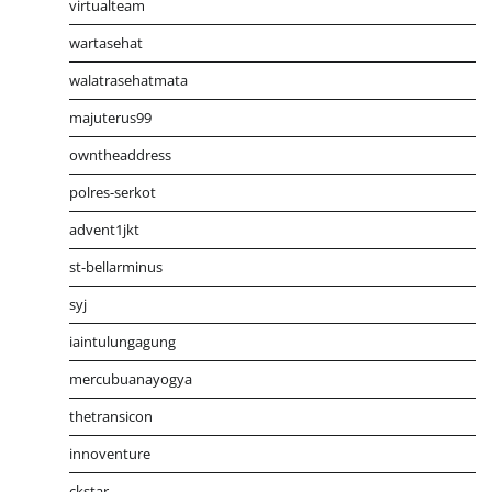
virtualteam
wartasehat
walatrasehatmata
majuterus99
owntheaddress
polres-serkot
advent1jkt
st-bellarminus
syj
iaintulungagung
mercubuanayogya
thetransicon
innoventure
ckstar