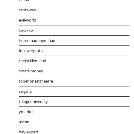
ceritawan
evil-world
lip-akko
homemadebymiriam
followergratis
thepicklemiami
smart-money
tobehonesttheatre
sarjana
trilogi-university
ymarkel
asean
hey-expert