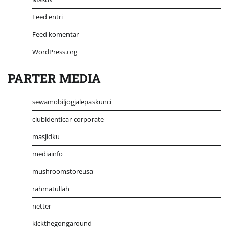
Feed entri
Feed komentar
WordPress.org
PARTER MEDIA
sewamobiljogjalepaskunci
clubidenticar-corporate
masjidku
mediainfo
mushroomstoreusa
rahmatullah
netter
kickthegongaround