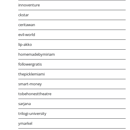
innoventure
ckstar
ceritawan
evil-world
lip-akko
homemadebymiriam
followergratis
thepicklemiami
smart-money
tobehonesttheatre
sarjana
trilogi-university
ymarkel