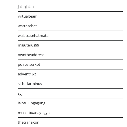
jalanjalan
virtualteam
wartasehat
walatrasehatmata
majuterus99
owntheaddress
polres-serkot
advent1jkt
st-bellarminus
syj
iaintulungagung
mercubuanayogya
thetransicon