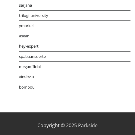
sarjana
trilogi-university
ymarkel
asean
hey-expert
spabaansuerte
megaofficial
viralizou
bombou
Distribusi Game Online Modern
Industri Game 2026
Mone
Copyright © 2025
Parkside