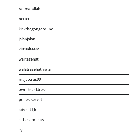
rahmatullah
netter
kickthegongaround
jalanjalan
virtualteam
wartasehat
walatrasehatmata
majuterus99
owntheaddress
polres-serkot
advent1jkt
st-bellarminus
syj