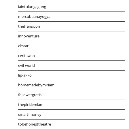
iaintulungagung
mercubuanayogya
thetransicon
innoventure
ckstar
ceritawan
evil-world
lip-akko
homemadebymiriam
followergratis
thepicklemiami
smart-money
tobehonesttheatre