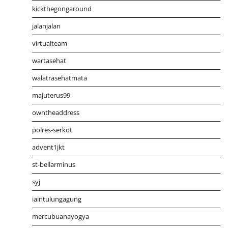
kickthegongaround
jalanjalan
virtualteam
wartasehat
walatrasehatmata
majuterus99
owntheaddress
polres-serkot
advent1jkt
st-bellarminus
syj
iaintulungagung
mercubuanayogya