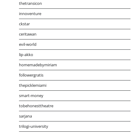
thetransicon
innoventure
ckstar
ceritawan
evil-world
lip-akko
homemadebymiriam
followergratis
thepicklemiami
smart-money
tobehonesttheatre
sarjana
trilogi-university