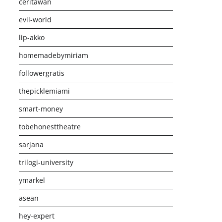
ceritawan
evil-world
lip-akko
homemadebymiriam
followergratis
thepicklemiami
smart-money
tobehonesttheatre
sarjana
trilogi-university
ymarkel
asean
hey-expert