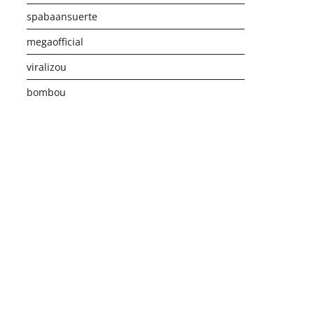
spabaansuerte
megaofficial
viralizou
bombou
istribusi Game Online Modern
Industri Game 2026
Monetis