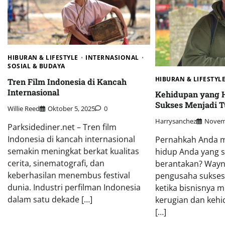
HIBURAN & LIFESTYLE
INTERNASIONAL
SOSIAL & BUDAYA
HIBURAN & LIFESTYL
Tren Film Indonesia di Kancah
Internasional
Kehidupan yang H
Sukses Menjadi 
Willie Reed
Oktober 5, 2025
0
Harrysanchez
Novemb
Parksidediner.net – Tren film
Indonesia di kancah internasional
Pernahkah Anda 
semakin meningkat berkat kualitas
hidup Anda yang s
cerita, sinematografi, dan
berantakan? Wayn
keberhasilan menembus festival
pengusaha sukses,
dunia. Industri perfilman Indonesia
ketika bisnisnya 
dalam satu dekade […]
kerugian dan kehi
[…]