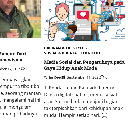
E
HIBURAN & LIFESTYLE
D
ancur: Dari
SOSIAL & BUDAYA
TEKNOLOGI
Tunawisma
Media Sosial dan Pengaruhnya pada
Gaya Hidup Anak Muda
er 17, 2025
0
Willie Reed
September 11, 2025
0
membayangkan
empurna tiba-tiba
1. Pendahuluan Parksidediner.net –
e, seorang mantan
Di era digital saat ini, media sosial
 mengalami hal ini
atau Sosmed telah menjadi bagian
mulai mengalami
tak terpisahkan dari kehidupan anak
dupan pribadinya
muda. Hampir setiap hari, […]