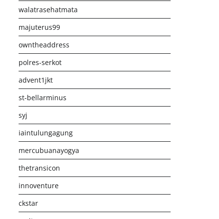
walatrasehatmata
majuterus99
owntheaddress
polres-serkot
advent1jkt
st-bellarminus
syj
iaintulungagung
mercubuanayogya
thetransicon
innoventure
ckstar