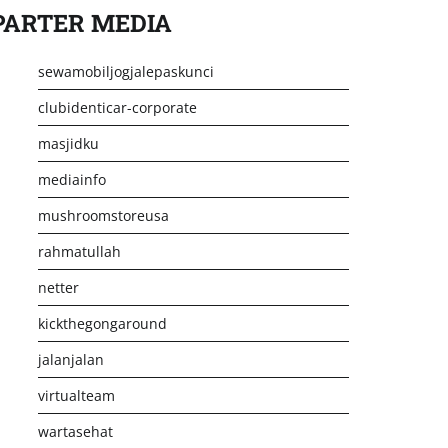
PARTER MEDIA
sewamobiljogjalepaskunci
clubidenticar-corporate
masjidku
mediainfo
mushroomstoreusa
rahmatullah
netter
kickthegongaround
jalanjalan
virtualteam
wartasehat