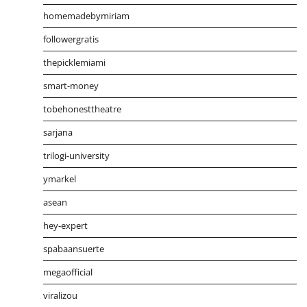
homemadebymiriam
followergratis
thepicklemiami
smart-money
tobehonesttheatre
sarjana
trilogi-university
ymarkel
asean
hey-expert
spabaansuerte
megaofficial
viralizou