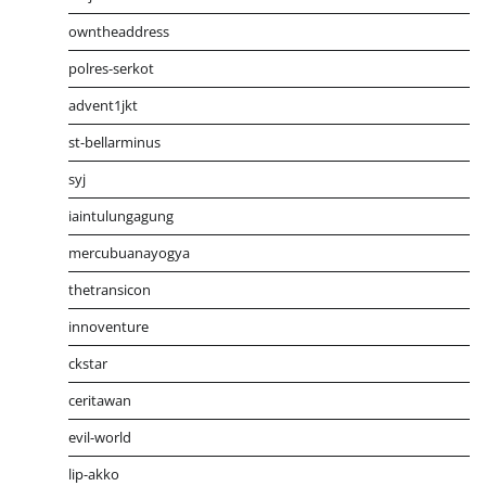
owntheaddress
polres-serkot
advent1jkt
st-bellarminus
syj
iaintulungagung
mercubuanayogya
thetransicon
innoventure
ckstar
ceritawan
evil-world
lip-akko