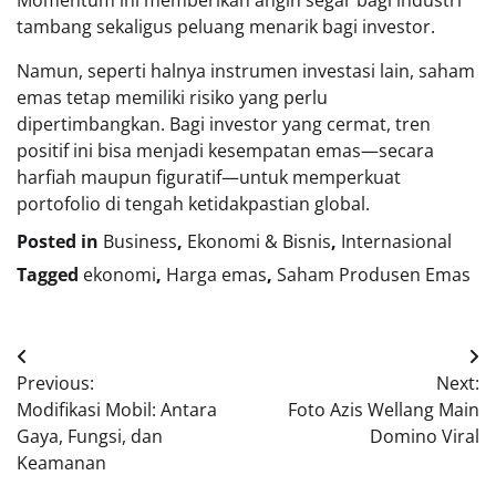
Momentum ini memberikan angin segar bagi industri
tambang sekaligus peluang menarik bagi investor.
Namun, seperti halnya instrumen investasi lain, saham
emas tetap memiliki risiko yang perlu
dipertimbangkan. Bagi investor yang cermat, tren
positif ini bisa menjadi kesempatan emas—secara
harfiah maupun figuratif—untuk memperkuat
portofolio di tengah ketidakpastian global.
Posted in
Business
,
Ekonomi & Bisnis
,
Internasional
Tagged
ekonomi
,
Harga emas
,
Saham Produsen Emas
Navigasi
Previous:
Next:
pos
Modifikasi Mobil: Antara
Foto Azis Wellang Main
Gaya, Fungsi, dan
Domino Viral
Keamanan