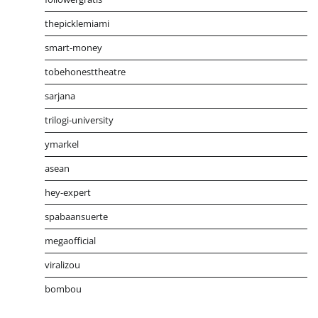
thepicklemiami
smart-money
tobehonesttheatre
sarjana
trilogi-university
ymarkel
asean
hey-expert
spabaansuerte
megaofficial
viralizou
bombou