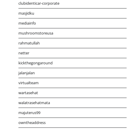
clubidenticar-corporate
masjidku
mediainfo
mushroomstoreusa
rahmatullah
netter
kickthegongaround
jalanjalan
virtualteam
wartasehat
walatrasehatmata
majuterus99
owntheaddress