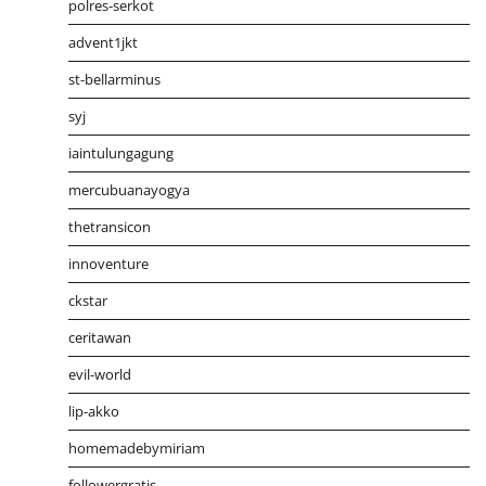
polres-serkot
advent1jkt
st-bellarminus
syj
iaintulungagung
mercubuanayogya
thetransicon
innoventure
ckstar
ceritawan
evil-world
lip-akko
homemadebymiriam
followergratis