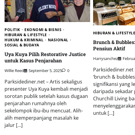
POLITIK
EKONOMI & BISNIS
HIBURAN & LIFESTYL
HIBURAN & LIFESTYLE
HUKUM & KRIMINAL
NASIONAL
Brunch & Bubbles
SOSIAL & BUDAYA
Pensiun Aktif
Uya Kuya Pilih Restorative Justice
Harrysanchez
Februar
untuk Kasus Penjarahan
Parksidediner.net 
Willie Reed
September 5, 2025
0
‘brunch & bubbles‘
Parksidediner.net – Artis sekaligus
signifikansi yang 
presenter Uya Kuya kembali menjadi
daripada sekadar 
sorotan publik setelah kasus dugaan
Churchill Living ba
penjarahan rumahnya oleh
menyelenggarakan
sekelompok ibu-ibu mencuat. Alih-
untuk […]
alih memperpanjang masalah ke
jalur […]