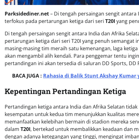
Parksidediner.net
– Di tengah persaingan sengit antara 
terfokus pada pertarungan ketiga dari seri
T20I
yang penu
Di tengah persaingan sengit antara India dan Afrika Sela
pertarungan ketiga dari seri T20I yang penuh semangat 
masing-masing tim meraih satu kemenangan, laga ketiga
akan mengambil alih kendali. Para penggemar tentu ingi
pertandingan ini akan tersedia di saluran DD Sports, DD
BACA JUGA :
Rahasia di Balik Stunt Akshay Kuma
Kepentingan Pertandingan Ketiga
Pertandingan ketiga antara India dan Afrika Selatan tida
kesempatan untuk kedua tim menunjukkan kualitas merek
memanfaatkan kelebihan bermain di stadion mereka sendiri.
dalam
T20I
, bertekad untuk membalikkan keadaan dan men
dengan adanya ketegangan yang tinggi, mengingat imban