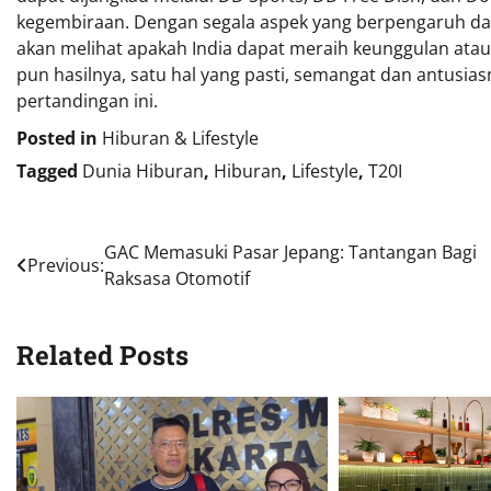
kegembiraan. Dengan segala aspek yang berpengaruh dala
akan melihat apakah India dapat meraih keunggulan atau
pun hasilnya, satu hal yang pasti, semangat dan antus
pertandingan ini.
Posted in
Hiburan & Lifestyle
Tagged
Dunia Hiburan
,
Hiburan
,
Lifestyle
,
T20I
Navigasi
GAC Memasuki Pasar Jepang: Tantangan Bagi
Previous:
Raksasa Otomotif
pos
Related Posts