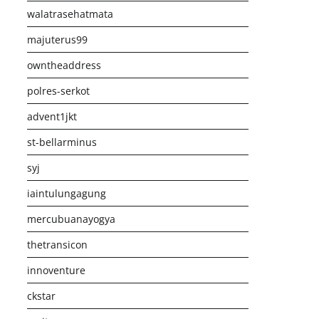
walatrasehatmata
majuterus99
owntheaddress
polres-serkot
advent1jkt
st-bellarminus
syj
iaintulungagung
mercubuanayogya
thetransicon
innoventure
ckstar