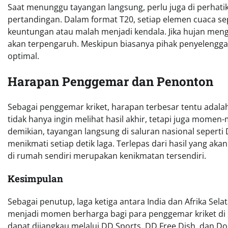
Saat menunggu tayangan langsung, perlu juga di perhat
pertandingan. Dalam format T20, setiap elemen cuaca s
keuntungan atau malah menjadi kendala. Jika hujan men
akan terpengaruh. Meskipun biasanya pihak penyelengga
optimal.
Harapan Penggemar dan Penonton
Sebagai penggemar kriket, harapan terbesar tentu adal
tidak hanya ingin melihat hasil akhir, tetapi juga mome
demikian, tayangan langsung di saluran nasional seperti
menikmati setiap detik laga. Terlepas dari hasil yang ak
di rumah sendiri merupakan kenikmatan tersendiri.
Kesimpulan
Sebagai penutup, laga ketiga antara India dan Afrika Sela
menjadi momen berharga bagi para penggemar kriket di 
dapat dijangkau melalui DD Sports, DD Free Dish, dan 