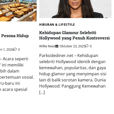
HIBURAN & LIFESTYLE
E
Kehidupan Glamour Selebriti
: Pesona Hidup
Hollywood yang Penuh Kontroversi
D
Willie Reed
Oktober 23, 2025
0
i 1, 2026
0
Parksidediner.net – Kehidupan
– Acara seperti
selebriti Hollywood identik dengan
 ini memiliki
kemewahan, popularitas, dan gaya
lebih dalam
hidup glamor yang menyimpan sisi
pertemuan sosial.
lain di balik sorotan kamera. Dunia
ru-baru ini
Hollywood: Panggung Kemewahan
 acara spesial
[…]