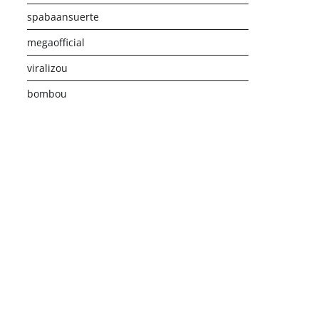
spabaansuerte
megaofficial
viralizou
bombou
istribusi Game Online Modern
Industri Game 2026
Monetis