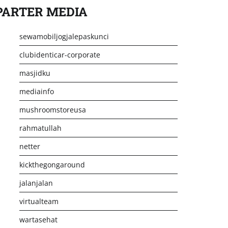
PARTER MEDIA
sewamobiljogjalepaskunci
clubidenticar-corporate
masjidku
mediainfo
mushroomstoreusa
rahmatullah
netter
kickthegongaround
jalanjalan
virtualteam
wartasehat