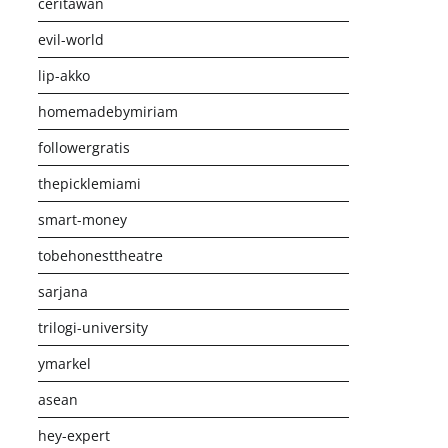
ceritawan
evil-world
lip-akko
homemadebymiriam
followergratis
thepicklemiami
smart-money
tobehonesttheatre
sarjana
trilogi-university
ymarkel
asean
hey-expert