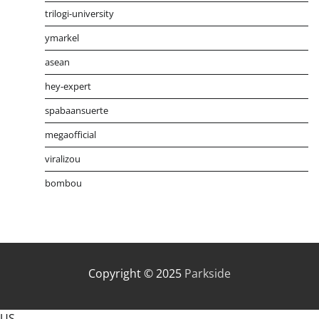
trilogi-university
ymarkel
asean
hey-expert
spabaansuerte
megaofficial
viralizou
bombou
Distribusi Game Online Modern
Industri Game 2026
Mone
Copyright © 2025
Parkside
US