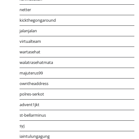
netter
kickthegongaround
jalanjalan
virtualteam
wartasehat
walatrasehatmata
majuterus99
owntheaddress
polres-serkot
advent1jkt
st-bellarminus
syj
iaintulungagung