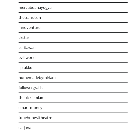
mercubuanayogya
thetransicon
innoventure
ckstar
ceritawan
evil-world
lip-akko
homemadebymiriam
followergratis
thepicklemiami
smart-money
tobehonesttheatre
sarjana