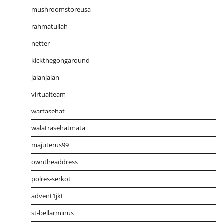
mushroomstoreusa
rahmatullah
netter
kickthegongaround
jalanjalan
virtualteam
wartasehat
walatrasehatmata
majuterus99
owntheaddress
polres-serkot
advent1jkt
st-bellarminus