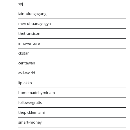
syj
iaintulungagung
mercubuanayogya
thetransicon
innoventure
ckstar
ceritawan
evil-world
lip-akko
homemadebymiriam
followergratis
thepicklemiami
smart-money