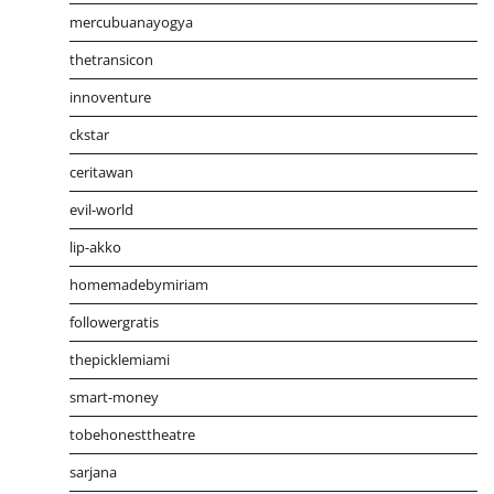
mercubuanayogya
thetransicon
innoventure
ckstar
ceritawan
evil-world
lip-akko
homemadebymiriam
followergratis
thepicklemiami
smart-money
tobehonesttheatre
sarjana