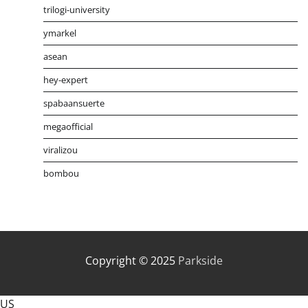
trilogi-university
ymarkel
asean
hey-expert
spabaansuerte
megaofficial
viralizou
bombou
Distribusi Game Online Modern
Industri Game 2026
Mone
Copyright © 2025
Parkside
US