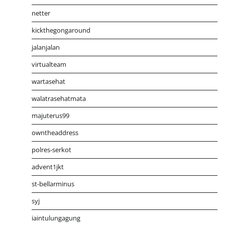
netter
kickthegongaround
jalanjalan
virtualteam
wartasehat
walatrasehatmata
majuterus99
owntheaddress
polres-serkot
advent1jkt
st-bellarminus
syj
iaintulungagung