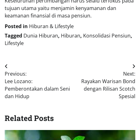
Keseluruhan pertimbangan harus selalu terfokus pada
tujuan utama yaitu menjamin kenyamanan dan
keamanan finansial di masa pensiun.
Posted in
Hiburan & Lifestyle
Tagged
Dunia Hiburan
,
Hiburan
,
Konsolidasi Pensiun
,
Lifestyle
Navigasi
Previous:
Next:
pos
Lee Lozano:
Rayakan Warisan Bond
Pemberontakan dalam Seni
dengan Rilisan Scotch
dan Hidup
Spesial
Related Posts