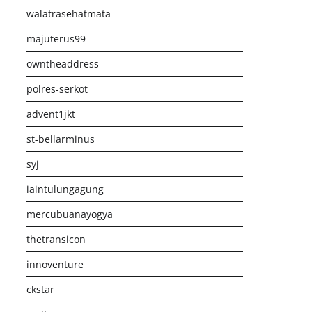
walatrasehatmata
majuterus99
owntheaddress
polres-serkot
advent1jkt
st-bellarminus
syj
iaintulungagung
mercubuanayogya
thetransicon
innoventure
ckstar