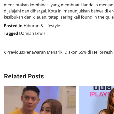
menciptakan kombinasi yang membuat Llandeilo menjadi 
dijelajahi dan dihargai. Kota ini menunjukkan bahwa di era
kesibukan dan kilauan, tetapi sering kali found in the quiet
Posted in
Hiburan & Lifestyle
Tagged
Damian Lewis
Navigasi
Previous:
Penawaran Menarik: Diskon 55% di HelloFresh
pos
Related Posts