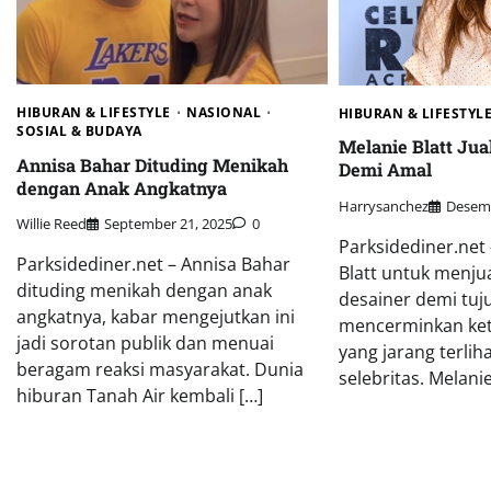
HIBURAN & LIFESTYLE
NASIONAL
HIBURAN & LIFESTYL
SOSIAL & BUDAYA
Melanie Blatt Jua
Annisa Bahar Dituding Menikah
Demi Amal
dengan Anak Angkatnya
Harrysanchez
Desemb
Willie Reed
September 21, 2025
0
Parksidediner.net
Parksidediner.net – Annisa Bahar
Blatt untuk menjua
dituding menikah dengan anak
desainer demi tuj
angkatnya, kabar mengejutkan ini
mencerminkan ket
jadi sorotan publik dan menuai
yang jarang terlih
beragam reaksi masyarakat. Dunia
selebritas. Melanie
hiburan Tanah Air kembali […]