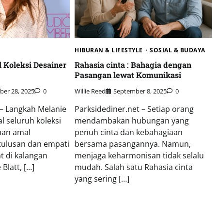
E
HIBURAN & LIFESTYLE
SOSIAL & BUDAYA
l Koleksi Desainer
Rahasia cinta : Bahagia dengan
Pasangan lewat Komunikasi
D
er 28, 2025
0
Willie Reed
September 8, 2025
0
 – Langkah Melanie
Parksidediner.net – Setiap orang
l seluruh koleksi
mendambakan hubungan yang
uan amal
penuh cinta dan kebahagiaan
ulusan dan empati
bersama pasangannya. Namun,
at di kalangan
menjaga keharmonisan tidak selalu
 Blatt, […]
mudah. Salah satu Rahasia cinta
yang sering […]