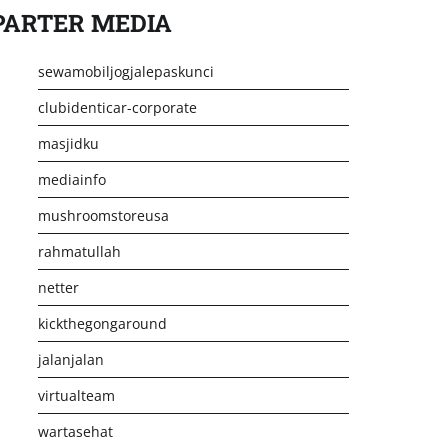
PARTER MEDIA
sewamobiljogjalepaskunci
clubidenticar-corporate
masjidku
mediainfo
mushroomstoreusa
rahmatullah
netter
kickthegongaround
jalanjalan
virtualteam
wartasehat