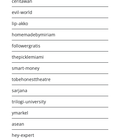
ceritawan
evil-world
lip-akko
homemadebymiriam
followergratis
thepicklemiami
smart-money
tobehonesttheatre
sarjana
trilogi-university
ymarkel
asean
hey-expert