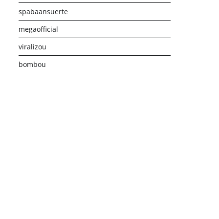
spabaansuerte
megaofficial
viralizou
bombou
istribusi Game Online Modern
Industri Game 2026
Monetis