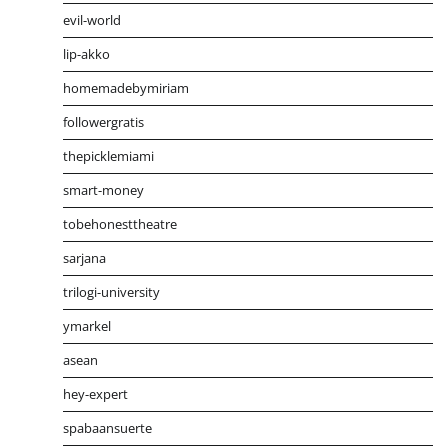
evil-world
lip-akko
homemadebymiriam
followergratis
thepicklemiami
smart-money
tobehonesttheatre
sarjana
trilogi-university
ymarkel
asean
hey-expert
spabaansuerte