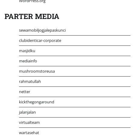
WordPress.org
PARTER MEDIA
sewamobiljogjalepaskunci
clubidenticar-corporate
masjidku
mediainfo
mushroomstoreusa
rahmatullah
netter
kickthegongaround
jalanjalan
virtualteam
wartasehat