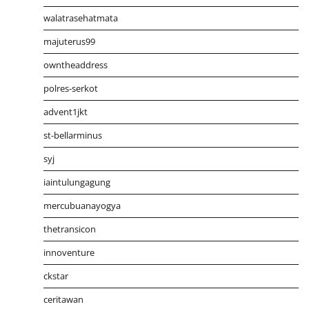
walatrasehatmata
majuterus99
owntheaddress
polres-serkot
advent1jkt
st-bellarminus
syj
iaintulungagung
mercubuanayogya
thetransicon
innoventure
ckstar
ceritawan