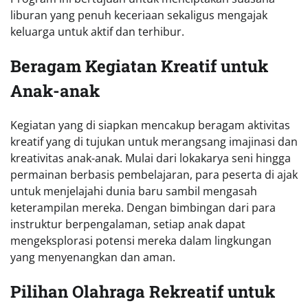
liburan yang penuh keceriaan sekaligus mengajak
keluarga untuk aktif dan terhibur.
Beragam Kegiatan Kreatif untuk
Anak-anak
Kegiatan yang di siapkan mencakup beragam aktivitas
kreatif yang di tujukan untuk merangsang imajinasi dan
kreativitas anak-anak. Mulai dari lokakarya seni hingga
permainan berbasis pembelajaran, para peserta di ajak
untuk menjelajahi dunia baru sambil mengasah
keterampilan mereka. Dengan bimbingan dari para
instruktur berpengalaman, setiap anak dapat
mengeksplorasi potensi mereka dalam lingkungan
yang menyenangkan dan aman.
Pilihan Olahraga Rekreatif untuk