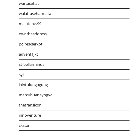
wartasehat
walatrasehatmata
majuterus99
owntheaddress
polres-serkot
advent1jkt
st-bellarminus
syj
iaintulungagung
mercubuanayogya
thetransicon
innoventure
ckstar