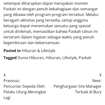
setempat diharapkan dapat merayakan momen
Paskah ini dengan penuh kebahagiaan dan semangat
yang dibawa oleh program-program tersebut. Melalui
beragam aktivitas yang tersedia, setiap anggota
keluarga dapat menemukan sesuatu yang spesial
untuk dinikmati, memastikan bahwa Paskah tahun ini
tertanam dalam ingatan sebagai waktu yang penuh
kegembiraan dan kebersamaan.
Posted in
Hiburan & Lifestyle
Tagged
Dunia Hiburan
,
Hiburan
,
Lifestyle
,
Paskah
Navigasi
Previous:
Next:
pos
Pencurian Sepeda Oleh
Penghargaan Site Manager
Pelaku Ulung Meningkat
Terbaik di Bury
Lagi