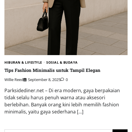
HIBURAN & LIFESTYLE
SOSIAL & BUDAYA
Tips Fashion Minimalis untuk Tampil Elegan
Willie Reed
September 8, 2025
0
Parksidediner.net – Di era modern, gaya berpakaian
tidak selalu harus penuh warna atau aksesori
berlebihan. Banyak orang kini lebih memilih fashion
minimalis, yaitu gaya sederhana […]