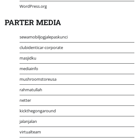
WordPress.org
PARTER MEDIA
sewamobiljogjalepaskunci
clubidenticar-corporate
masjidku
mediainfo
mushroomstoreusa
rahmatullah
netter
kickthegongaround
jalanjalan
virtualteam