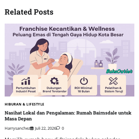
Related Posts
HIBURAN & LIFESTYLE
Nasihat Lokal dan Pengalaman: Rumah Bairnsdale untuk
Masa Depan
Harrysanchez
Juli 22, 2026
0