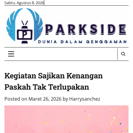
Skip
Sabtu, Agustus 8, 2026
to
content
Kegiatan Sajikan Kenangan
Paskah Tak Terlupakan
Posted on
Maret 26, 2026
by
Harrysanchez