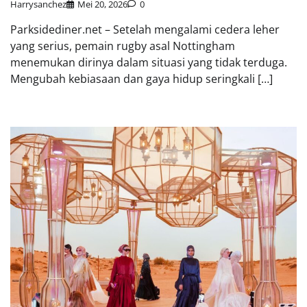
Harrysanchez
Mei 20, 2026
0
Parksidediner.net – Setelah mengalami cedera leher
yang serius, pemain rugby asal Nottingham
menemukan dirinya dalam situasi yang tidak terduga.
Mengubah kebiasaan dan gaya hidup seringkali […]