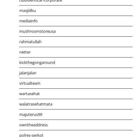
clubidenticar-corporate
masjidku
mediainfo
mushroomstoreusa
rahmatullah
netter
kickthegongaround
jalanjalan
virtualteam
wartasehat
walatrasehatmata
majuterus99
owntheaddress
polres-serkot