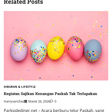
Related Posts
HIBURAN & LIFESTYLE
Kegiatan Sajikan Kenangan Paskah Tak Terlupakan
Harrysanchez
Maret 26, 2026
0
Parksidediner.net – Acara berburu telur Paskah, yang