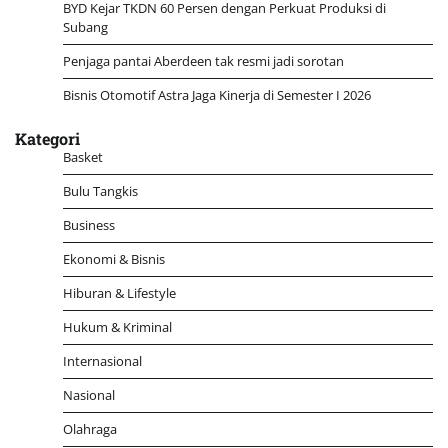
BYD Kejar TKDN 60 Persen dengan Perkuat Produksi di
Subang
Penjaga pantai Aberdeen tak resmi jadi sorotan
Bisnis Otomotif Astra Jaga Kinerja di Semester I 2026
Kategori
Basket
Bulu Tangkis
Business
Ekonomi & Bisnis
Hiburan & Lifestyle
Hukum & Kriminal
Internasional
Nasional
Olahraga