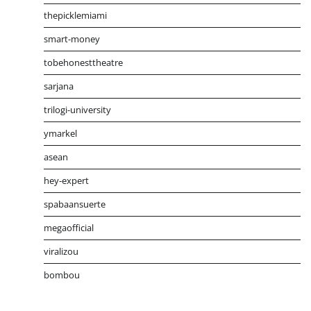
thepicklemiami
smart-money
tobehonesttheatre
sarjana
trilogi-university
ymarkel
asean
hey-expert
spabaansuerte
megaofficial
viralizou
bombou
Distribusi Game Online Modern
Industri Game 2026
Mone