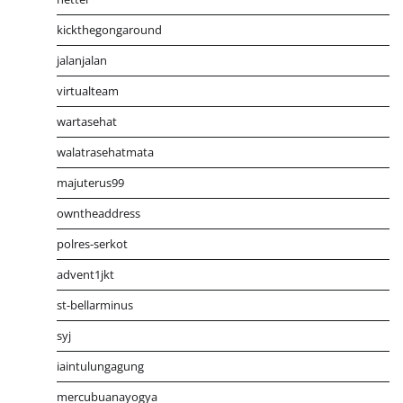
kickthegongaround
jalanjalan
virtualteam
wartasehat
walatrasehatmata
majuterus99
owntheaddress
polres-serkot
advent1jkt
st-bellarminus
syj
iaintulungagung
mercubuanayogya