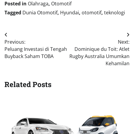
Posted in
Olahraga
,
Otomotif
Tagged
Dunia Otomotif
,
Hyundai
,
otomotif
,
teknologi
Navigasi
Previous:
Next:
pos
Peluang Investasi di Tengah
Dominique du Toit: Atlet
Buyback Saham TOBA
Rugby Australia Umumkan
Kehamilan
Related Posts