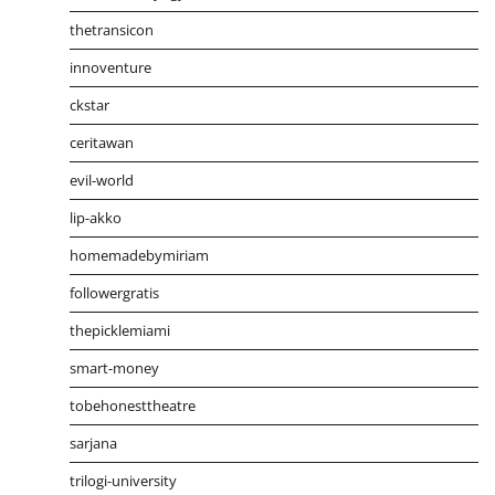
thetransicon
innoventure
ckstar
ceritawan
evil-world
lip-akko
homemadebymiriam
followergratis
thepicklemiami
smart-money
tobehonesttheatre
sarjana
trilogi-university