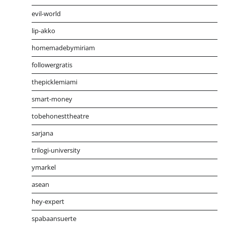
evil-world
lip-akko
homemadebymiriam
followergratis
thepicklemiami
smart-money
tobehonesttheatre
sarjana
trilogi-university
ymarkel
asean
hey-expert
spabaansuerte