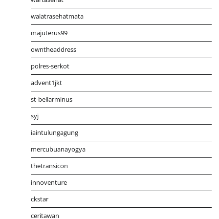
walatrasehatmata
majuterus99
owntheaddress
polres-serkot
advent1jkt
st-bellarminus
syj
iaintulungagung
mercubuanayogya
thetransicon
innoventure
ckstar
ceritawan