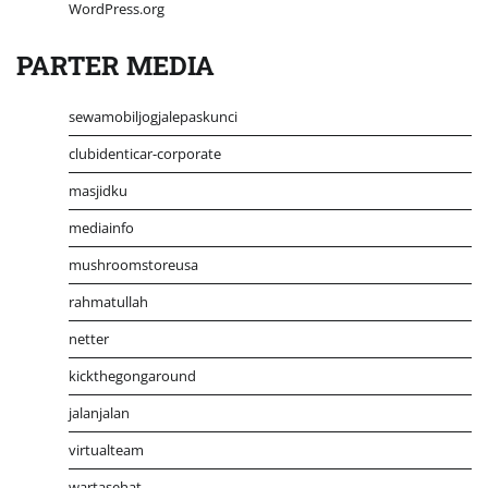
WordPress.org
PARTER MEDIA
sewamobiljogjalepaskunci
clubidenticar-corporate
masjidku
mediainfo
mushroomstoreusa
rahmatullah
netter
kickthegongaround
jalanjalan
virtualteam
wartasehat