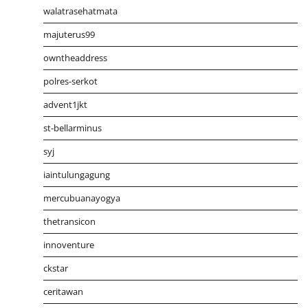
walatrasehatmata
majuterus99
owntheaddress
polres-serkot
advent1jkt
st-bellarminus
syj
iaintulungagung
mercubuanayogya
thetransicon
innoventure
ckstar
ceritawan