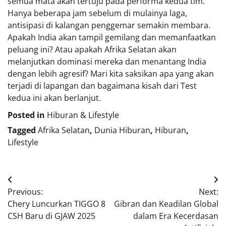
semua mata akan tertuju pada performa kedua tim.
Hanya beberapa jam sebelum di mulainya laga,
antisipasi di kalangan penggemar semakin membara.
Apakah India akan tampil gemilang dan memanfaatkan
peluang ini? Atau apakah Afrika Selatan akan
melanjutkan dominasi mereka dan menantang India
dengan lebih agresif? Mari kita saksikan apa yang akan
terjadi di lapangan dan bagaimana kisah dari Test
kedua ini akan berlanjut.
Posted in
Hiburan & Lifestyle
Tagged
Afrika Selatan
,
Dunia Hiburan
,
Hiburan
,
Lifestyle
Navigasi
Previous:
Next:
pos
Chery Luncurkan TIGGO 8
Gibran dan Keadilan Global
CSH Baru di GJAW 2025
dalam Era Kecerdasan