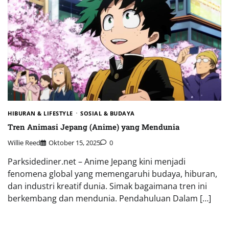
HIBURAN & LIFESTYLE
SOSIAL & BUDAYA
Tren Animasi Jepang (Anime) yang Mendunia
Willie Reed
Oktober 15, 2025
0
Parksidediner.net – Anime Jepang kini menjadi
fenomena global yang memengaruhi budaya, hiburan,
dan industri kreatif dunia. Simak bagaimana tren ini
berkembang dan mendunia. Pendahuluan Dalam […]