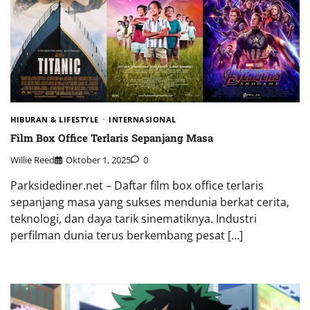
HIBURAN & LIFESTYLE
INTERNASIONAL
Film Box Office Terlaris Sepanjang Masa
Willie Reed
Oktober 1, 2025
0
Parksidediner.net – Daftar film box office terlaris
sepanjang masa yang sukses mendunia berkat cerita,
teknologi, dan daya tarik sinematiknya. Industri
perfilman dunia terus berkembang pesat […]