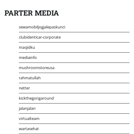
PARTER MEDIA
sewamobiljogjalepaskunci
clubidenticar-corporate
masjidku
mediainfo
mushroomstoreusa
rahmatullah
netter
kickthegongaround
jalanjalan
virtualteam
wartasehat