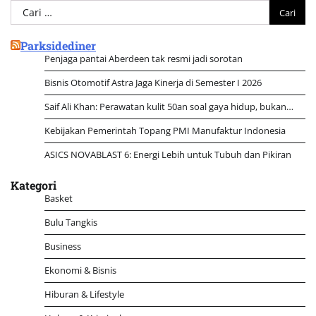
Cari
untuk:
Parksidediner
Penjaga pantai Aberdeen tak resmi jadi sorotan
Bisnis Otomotif Astra Jaga Kinerja di Semester I 2026
Saif Ali Khan: Perawatan kulit 50an soal gaya hidup, bukan…
Kebijakan Pemerintah Topang PMI Manufaktur Indonesia
ASICS NOVABLAST 6: Energi Lebih untuk Tubuh dan Pikiran
Kategori
Basket
Bulu Tangkis
Business
Ekonomi & Bisnis
Hiburan & Lifestyle