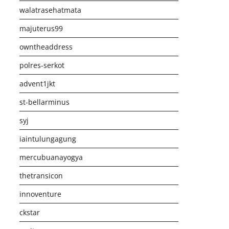
walatrasehatmata
majuterus99
owntheaddress
polres-serkot
advent1jkt
st-bellarminus
syj
iaintulungagung
mercubuanayogya
thetransicon
innoventure
ckstar