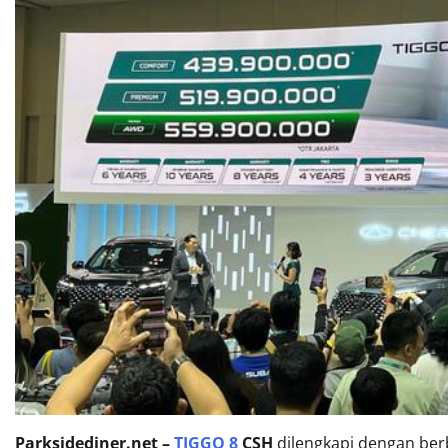
Parksidediner.net –
TIGGO 8
CSH
dilengkapi dengan berba