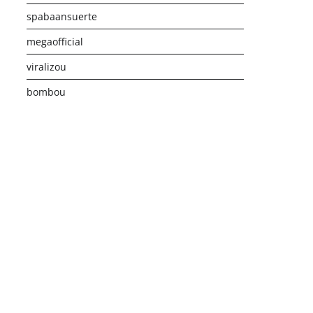
spabaansuerte
megaofficial
viralizou
bombou
istribusi Game Online Modern
Industri Game 2026
Monetis