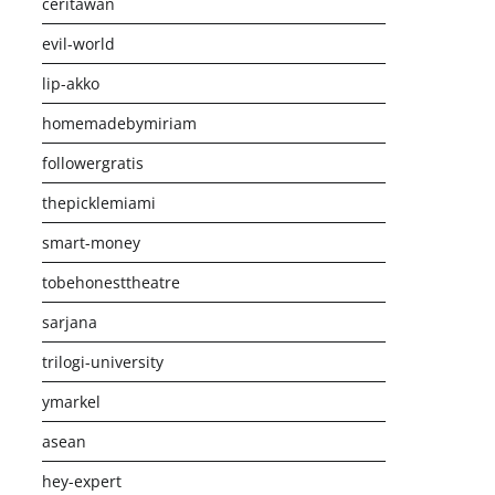
ceritawan
evil-world
lip-akko
homemadebymiriam
followergratis
thepicklemiami
smart-money
tobehonesttheatre
sarjana
trilogi-university
ymarkel
asean
hey-expert