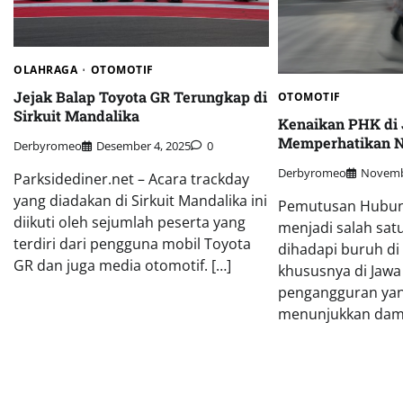
OLAHRAGA
OTOMOTIF
Jejak Balap Toyota GR Terungkap di
OTOMOTIF
Sirkuit Mandalika
Kenaikan PHK di 
Memperhatikan N
Derbyromeo
Desember 4, 2025
0
Derbyromeo
Novemb
Parksidediner.net – Acara trackday
yang diadakan di Sirkuit Mandalika ini
Pemutusan Hubung
diikuti oleh sejumlah peserta yang
menjadi salah satu
terdiri dari pengguna mobil Toyota
dihadapi buruh di
GR dan juga media otomotif. […]
khususnya di Jawa
pengangguran yan
menunjukkan damp