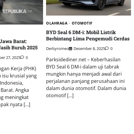
OLAHRAGA
OTOMOTIF
BYD Seal 6 DM-i: Mobil Listrik
Berbintang Lima Pengemudi Cerdas
Jawa Barat:
asib Buruh 2025
Derbyromeo
Desember 8, 2025
0
D
er 27, 2025
0
Parksidediner.net – Keberhasilan
BYD Seal 6 DM-i dalam uji tabrak
an Kerja (PHK)
mungkin hanya menjadi awal dari
 isu krusial yang
perjalanan panjang perusahaan ini
 Indonesia,
dalam dunia otomotif. Dalam dunia
 Barat. Angka
otomotif […]
g meningkat
ak nyata […]