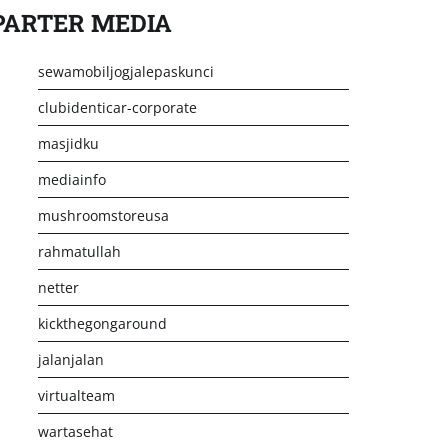
PARTER MEDIA
sewamobiljogjalepaskunci
clubidenticar-corporate
masjidku
mediainfo
mushroomstoreusa
rahmatullah
netter
kickthegongaround
jalanjalan
virtualteam
wartasehat