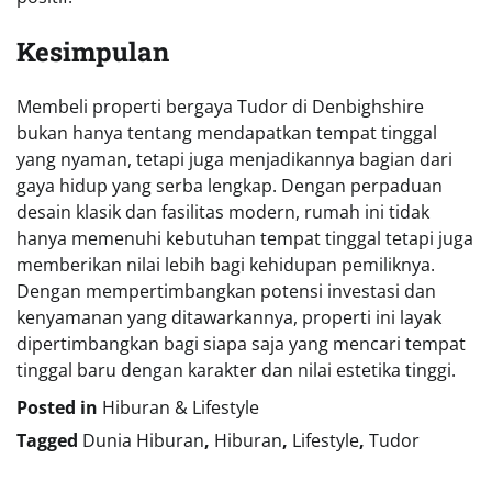
Kesimpulan
Membeli properti bergaya Tudor di Denbighshire
bukan hanya tentang mendapatkan tempat tinggal
yang nyaman, tetapi juga menjadikannya bagian dari
gaya hidup yang serba lengkap. Dengan perpaduan
desain klasik dan fasilitas modern, rumah ini tidak
hanya memenuhi kebutuhan tempat tinggal tetapi juga
memberikan nilai lebih bagi kehidupan pemiliknya.
Dengan mempertimbangkan potensi investasi dan
kenyamanan yang ditawarkannya, properti ini layak
dipertimbangkan bagi siapa saja yang mencari tempat
tinggal baru dengan karakter dan nilai estetika tinggi.
Posted in
Hiburan & Lifestyle
Tagged
Dunia Hiburan
,
Hiburan
,
Lifestyle
,
Tudor