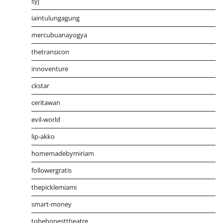
syj
iaintulungagung
mercubuanayogya
thetransicon
innoventure
ckstar
ceritawan
evil-world
lip-akko
homemadebymiriam
followergratis
thepicklemiami
smart-money
tobehonesttheatre