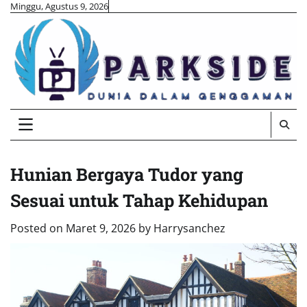
Skip
Minggu, Agustus 9, 2026
to
content
Hunian Bergaya Tudor yang
Sesuai untuk Tahap Kehidupan
Posted on
Maret 9, 2026
by
Harrysanchez