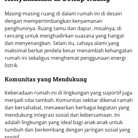
Masing-masing ruang di dalam rumah ini di desain
dengan mempertimbangkan kenyamanan
penghuninya. Ruang tamu dan dapur, misalnya, di
rancang untuk menghadirkan suasana yang hangat
dan menyenangkan. Selain itu, cahaya alami yang
maksimal berkat jendela besar menambah kehangatan
rumah ini sekaligus menghemat penggunaan energi
listrik.
Komunitas yang Mendukung
Keberadaan rumah ini di lingkungan yang suportif juga
menjadi nilai tambah. Komunitas sekitar dikenal ramah
dan bersahabat, menawarkan berbagai kegiatan yang
mendukung integrasi sosial dan kebersamaan. Ini
adalah lingkungan yang ideal bagi anak-anak untuk
tumbuh dan berkembang dengan jaringan sosial yang
positif.