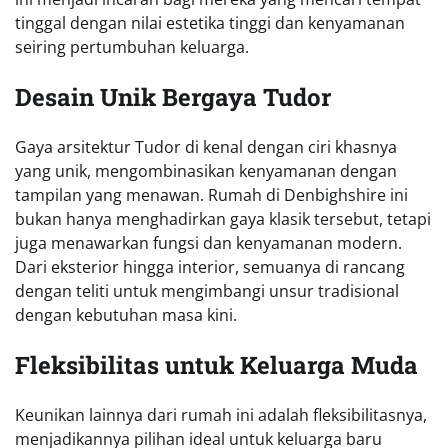
tinggal dengan nilai estetika tinggi dan kenyamanan
seiring pertumbuhan keluarga.
Desain Unik Bergaya Tudor
Gaya arsitektur Tudor di kenal dengan ciri khasnya
yang unik, mengombinasikan kenyamanan dengan
tampilan yang menawan. Rumah di Denbighshire ini
bukan hanya menghadirkan gaya klasik tersebut, tetapi
juga menawarkan fungsi dan kenyamanan modern.
Dari eksterior hingga interior, semuanya di rancang
dengan teliti untuk mengimbangi unsur tradisional
dengan kebutuhan masa kini.
Fleksibilitas untuk Keluarga Muda
Keunikan lainnya dari rumah ini adalah fleksibilitasnya,
menjadikannya pilihan ideal untuk keluarga baru