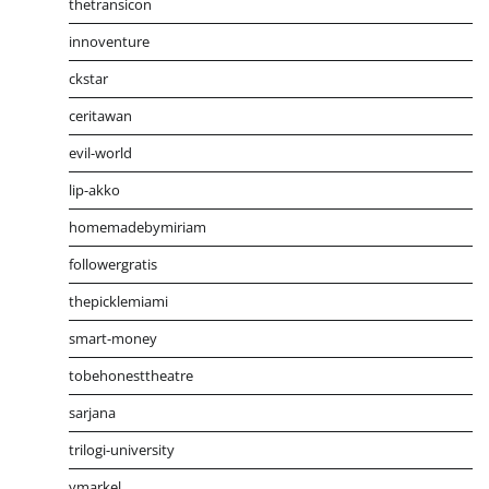
thetransicon
innoventure
ckstar
ceritawan
evil-world
lip-akko
homemadebymiriam
followergratis
thepicklemiami
smart-money
tobehonesttheatre
sarjana
trilogi-university
ymarkel