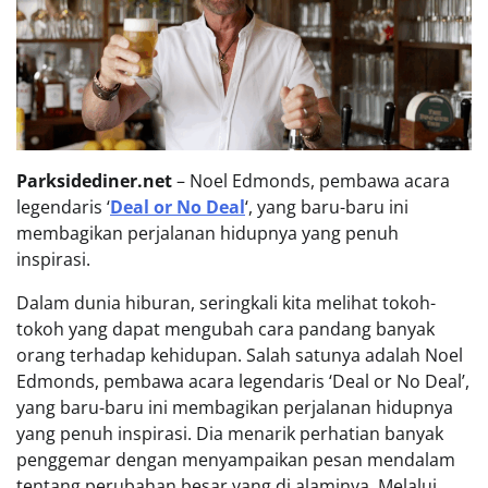
Parksidediner.net
– Noel Edmonds, pembawa acara
legendaris ‘
Deal or No Deal
‘, yang baru-baru ini
membagikan perjalanan hidupnya yang penuh
inspirasi.
Dalam dunia hiburan, seringkali kita melihat tokoh-
tokoh yang dapat mengubah cara pandang banyak
orang terhadap kehidupan. Salah satunya adalah Noel
Edmonds, pembawa acara legendaris ‘Deal or No Deal’,
yang baru-baru ini membagikan perjalanan hidupnya
yang penuh inspirasi. Dia menarik perhatian banyak
penggemar dengan menyampaikan pesan mendalam
tentang perubahan besar yang di alaminya. Melalui