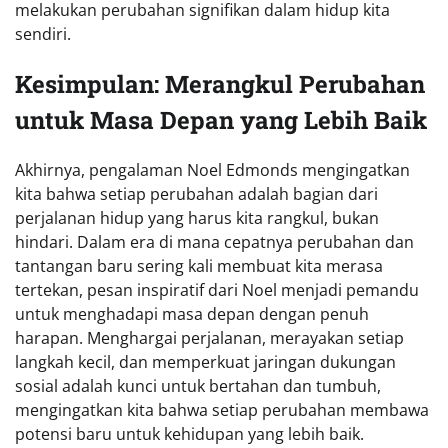
melakukan perubahan signifikan dalam hidup kita
sendiri.
Kesimpulan: Merangkul Perubahan
untuk Masa Depan yang Lebih Baik
Akhirnya, pengalaman Noel Edmonds mengingatkan
kita bahwa setiap perubahan adalah bagian dari
perjalanan hidup yang harus kita rangkul, bukan
hindari. Dalam era di mana cepatnya perubahan dan
tantangan baru sering kali membuat kita merasa
tertekan, pesan inspiratif dari Noel menjadi pemandu
untuk menghadapi masa depan dengan penuh
harapan. Menghargai perjalanan, merayakan setiap
langkah kecil, dan memperkuat jaringan dukungan
sosial adalah kunci untuk bertahan dan tumbuh,
mengingatkan kita bahwa setiap perubahan membawa
potensi baru untuk kehidupan yang lebih baik.