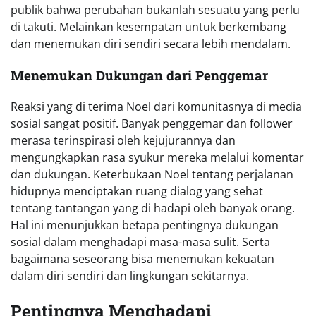
publik bahwa perubahan bukanlah sesuatu yang perlu
di takuti. Melainkan kesempatan untuk berkembang
dan menemukan diri sendiri secara lebih mendalam.
Menemukan Dukungan dari Penggemar
Reaksi yang di terima Noel dari komunitasnya di media
sosial sangat positif. Banyak penggemar dan follower
merasa terinspirasi oleh kejujurannya dan
mengungkapkan rasa syukur mereka melalui komentar
dan dukungan. Keterbukaan Noel tentang perjalanan
hidupnya menciptakan ruang dialog yang sehat
tentang tantangan yang di hadapi oleh banyak orang.
Hal ini menunjukkan betapa pentingnya dukungan
sosial dalam menghadapi masa-masa sulit. Serta
bagaimana seseorang bisa menemukan kekuatan
dalam diri sendiri dan lingkungan sekitarnya.
Pentingnya Menghadapi