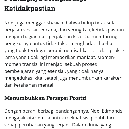
Ketidakpastian
Noel juga menggarisbawahi bahwa hidup tidak selalu
berjalan sesuai rencana, dan sering kali, ketidakpastian
menjadi bagian dari perjalanan kita. Dia mendorong
pengikutnya untuk tidak takut menghadapi hal-hal
yang tidak terduga, berani memisahkan diri dari praktik
lama yang tidak lagi memberikan manfaat. Momen-
momen transisi ini menjadi sebuah proses
pembelajaran yang esensial, yang tidak hanya
mengedukasi kita, tetapi juga menumbuhkan karakter
dan ketahanan mental.
Menumbuhkan Persepsi Positif
Dengan berani berbagi pandangannya, Noel Edmonds
mengajak kita semua untuk melihat sisi positif dari
setiap perubahan yang terjadi. Dalam dunia yang