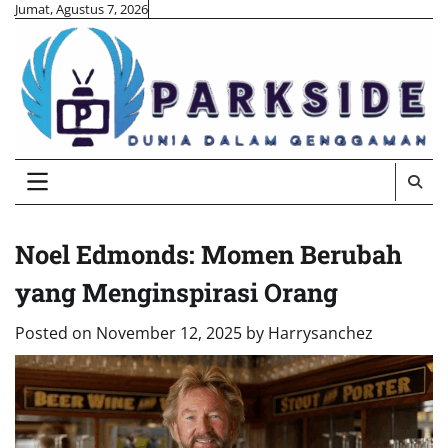
Skip
Jumat, Agustus 7, 2026
to
content
Noel Edmonds: Momen Berubah
yang Menginspirasi Orang
Posted on
November 12, 2025
by
Harrysanchez