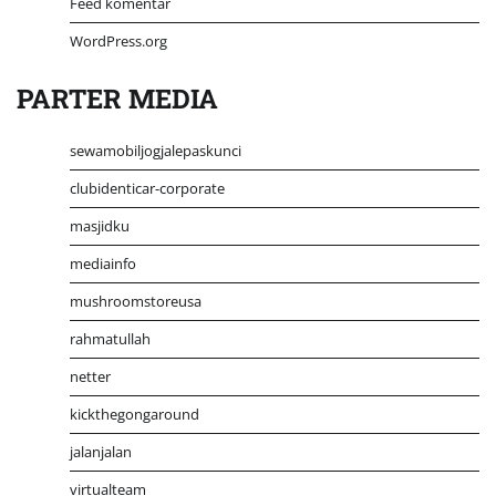
Feed komentar
WordPress.org
PARTER MEDIA
sewamobiljogjalepaskunci
clubidenticar-corporate
masjidku
mediainfo
mushroomstoreusa
rahmatullah
netter
kickthegongaround
jalanjalan
virtualteam