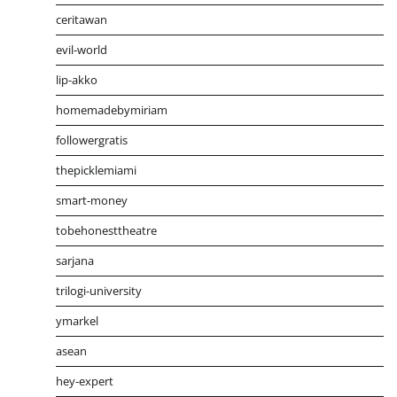
ceritawan
evil-world
lip-akko
homemadebymiriam
followergratis
thepicklemiami
smart-money
tobehonesttheatre
sarjana
trilogi-university
ymarkel
asean
hey-expert