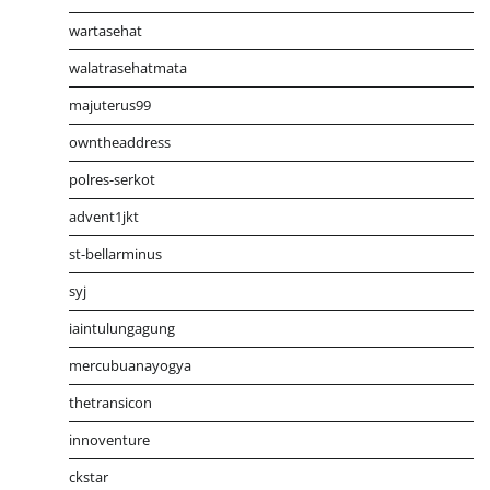
wartasehat
walatrasehatmata
majuterus99
owntheaddress
polres-serkot
advent1jkt
st-bellarminus
syj
iaintulungagung
mercubuanayogya
thetransicon
innoventure
ckstar