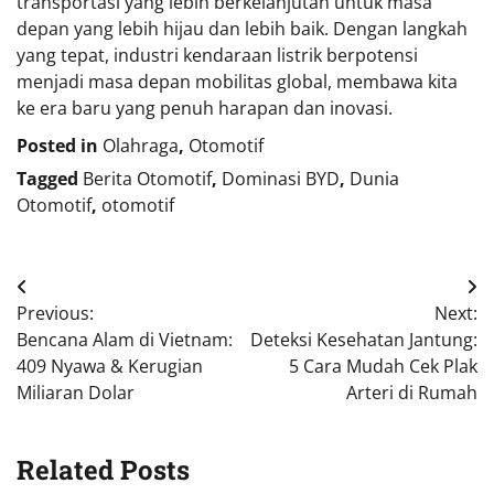
transportasi yang lebih berkelanjutan untuk masa
depan yang lebih hijau dan lebih baik. Dengan langkah
yang tepat, industri kendaraan listrik berpotensi
menjadi masa depan mobilitas global, membawa kita
ke era baru yang penuh harapan dan inovasi.
Posted in
Olahraga
,
Otomotif
Tagged
Berita Otomotif
,
Dominasi BYD
,
Dunia
Otomotif
,
otomotif
Navigasi
Previous:
Next:
pos
Bencana Alam di Vietnam:
Deteksi Kesehatan Jantung:
409 Nyawa & Kerugian
5 Cara Mudah Cek Plak
Miliaran Dolar
Arteri di Rumah
Related Posts