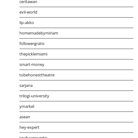
ceritawan
evil-world
lip-akko
homemadebymiriam
followergratis
thepicklemiami
smart-money
tobehonesttheatre
sarjana
trilogi-university
ymarkel
asean
hey-expert
spabaansuerte