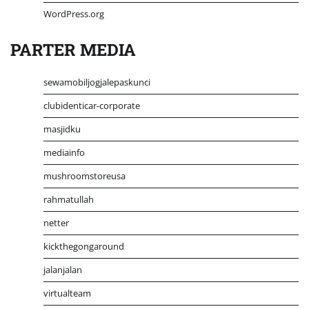
WordPress.org
PARTER MEDIA
sewamobiljogjalepaskunci
clubidenticar-corporate
masjidku
mediainfo
mushroomstoreusa
rahmatullah
netter
kickthegongaround
jalanjalan
virtualteam