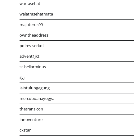
wartasehat
walatrasehatmata
majuterus99
owntheaddress
polres-serkot
advent1jkt
st-bellarminus
syj
iaintulungagung
mercubuanayogya
thetransicon
innoventure
ckstar