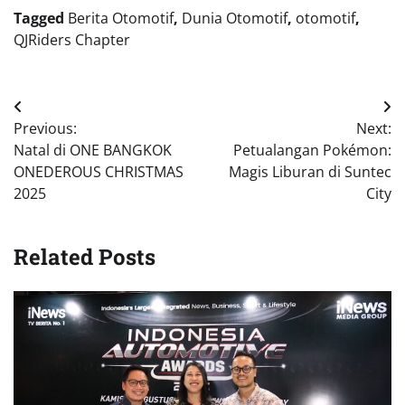
Tagged
Berita Otomotif
,
Dunia Otomotif
,
otomotif
,
QJRiders Chapter
Navigasi
Previous:
Next:
pos
Natal di ONE BANGKOK
Petualangan Pokémon:
ONEDEROUS CHRISTMAS
Magis Liburan di Suntec
2025
City
Related Posts