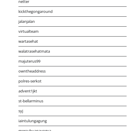
netter
kickthegongaround
jalanjalan
virtualteam
wartasehat
walatrasehatmata
majuterus99
owntheaddress
polres-serkot
advent1jkt
st-bellarminus
syj
iaintulungagung
mercubuanayogya