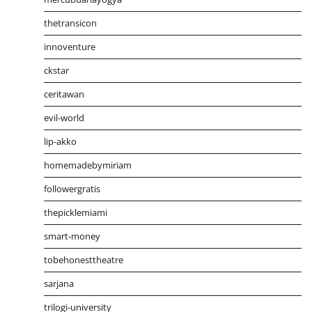
thetransicon
innoventure
ckstar
ceritawan
evil-world
lip-akko
homemadebymiriam
followergratis
thepicklemiami
smart-money
tobehonesttheatre
sarjana
trilogi-university