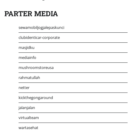
PARTER MEDIA
sewamobiljogjalepaskunci
clubidenticar-corporate
masjidku
mediainfo
mushroomstoreusa
rahmatullah
netter
kickthegongaround
jalanjalan
virtualteam
wartasehat