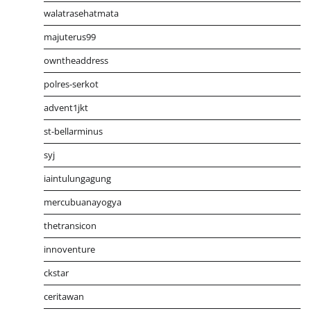
walatrasehatmata
majuterus99
owntheaddress
polres-serkot
advent1jkt
st-bellarminus
syj
iaintulungagung
mercubuanayogya
thetransicon
innoventure
ckstar
ceritawan