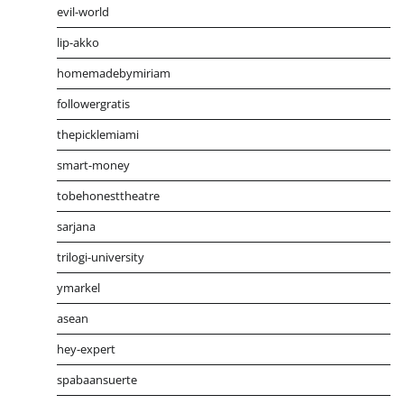
evil-world
lip-akko
homemadebymiriam
followergratis
thepicklemiami
smart-money
tobehonesttheatre
sarjana
trilogi-university
ymarkel
asean
hey-expert
spabaansuerte